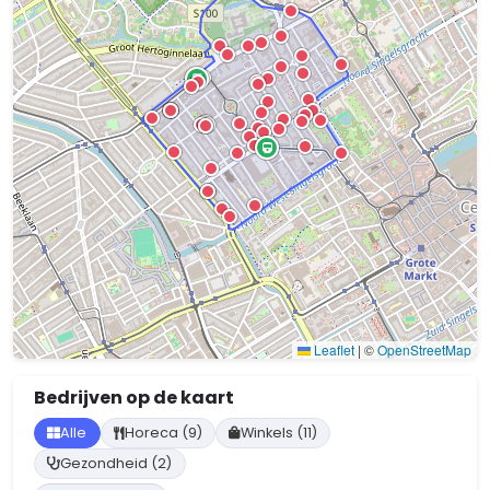
Leaflet
|
©
OpenStreetMap
Bedrijven op de kaart
Alle
Horeca (9)
Winkels (11)
Gezondheid (2)