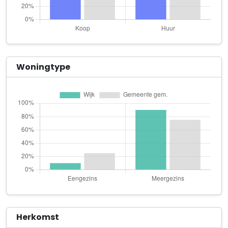
Heemskerckstraat 18
Aquila
Vondelstraat 49
Artmorial
Woningtype
Witte de Withstraat 42 A A
A-Sí Translations
Barentszstraat 24 A
Baba Jan Perzische Tapijten
Anna Paulownastraat 39 A
Banten B.V.
Laan van Meerdervoort 164 A
Ben van den Dungen
Trompstraat 312 B
Herkomst
Bij Lotje