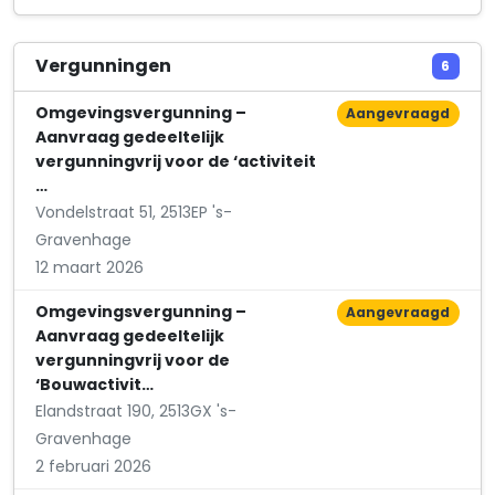
Zeestraat 42 A
Dassen Communicatie Advies
Vergunningen
6
Jacob van der Doesstraat 102
Omgevingsvergunning –
Aangevraagd
Aanvraag gedeeltelijk
vergunningvrij voor de ‘activiteit
…
Vondelstraat 51, 2513EP 's-
Gravenhage
12 maart 2026
Omgevingsvergunning –
Aangevraagd
Aanvraag gedeeltelijk
vergunningvrij voor de
‘Bouwactivit…
Elandstraat 190, 2513GX 's-
Gravenhage
2 februari 2026