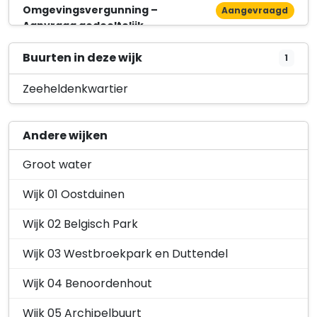
Omgevingsvergunning –
Aangevraagd
Aanvraag gedeeltelijk
vergunningvrij voor de
‘Rijksmonume…
Buurten in deze wijk
1
Scheveningseweg 10, 2517KT 's-
Zeeheldenkwartier
Gravenhage
26 november 2025
Andere wijken
Omgevingsvergunning –
Aangevraagd
Aanvraag gedeeltelijk
Groot water
vergunningvrij voor de
‘Bouwactivit…
Wijk 01 Oostduinen
Barentszstraat 31, 2518XC 's-
Gravenhage
Wijk 02 Belgisch Park
3 oktober 2025
Wijk 03 Westbroekpark en Duttendel
Omgevingsvergunning –
Aangevraagd
Aanvraag gedeeltelijk
Wijk 04 Benoordenhout
vergunningvrij voor de
‘Bouwactivit…
Wijk 05 Archipelbuurt