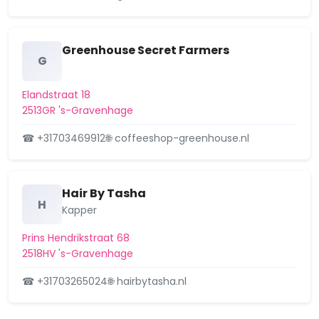
Wijk 38 Laakkwartier en Spoorwijk
Greenhouse Secret Farmers
Wijk 39 Binckhorst
G
Wijk 40 Wateringse Veld
Elandstraat 18
2513GR 's-Gravenhage
Wijk 41 Hoornwijk
☎ +31703469912
🌐 coffeeshop-greenhouse.nl
Wijk 42 Ypenburg
Wijk 43 Forepark
Hair By Tasha
H
Wijk 44 Leidschenveen
Kapper
Prins Hendrikstraat 68
2518HV 's-Gravenhage
☎ +31703265024
🌐 hairbytasha.nl