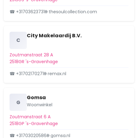
Wijk 27 Stationsbuurt
☎ +31703623731
🌐 thesoulcollection.com
Wijk 28 Centrum
Wijk 29 Schildersbuurt
City Makelaardij B.V.
C
Wijk 30 Transvaalkwartier
Zoutmanstraat 28 A
Wijk 31 Rustenburg en Oostbroek
2518GR 's-Gravenhage
Wijk 32 Leyenburg
☎ +31702170271
🌐 remax.nl
Wijk 33 Bouwlust
Wijk 34 Morgenstond
Gomsa
G
Woonwinkel
Wijk 35 Zuiderpark
Zoutmanstraat 6 A
Wijk 36 Moerwijk
2518GP 's-Gravenhage
☎ +31703020586
🌐 gomsa.nl
Wijk 37 Groente- en Fruitmarkt