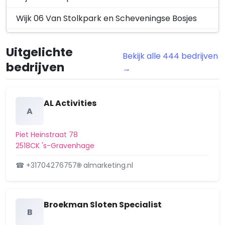
Prins Hendrikstraat 24, 2518HS 's-
Wijk 06 Van Stolkpark en Scheveningse Bosjes
Gravenhage
19 juni 2025
Wijk 07 Scheveningen
Uitgelichte
Meldingen - Melding brandveilig
Overig
Bekijk alle 444 bedrijven
Wijk 08 Duindorp
bedrijven
gebruik, Bazarstraat 20, 2518 AJ 's-
→
Gravenhage
Wijk 09 Geuzen- en Statenkwartier
Bazarstraat 20, 2518AJ
10 maart 2025
Wijk 10 Zorgvliet
AL Activities
A
Wijk 11 Duinoord
Piet Heinstraat 78
Wijk 12 Bomen- en Bloemenbuurt
2518CK 's-Gravenhage
Wijk 13 Vogelwijk
☎ +31704276757
🌐 almarketing.nl
Wijk 14 Bohemen en Meer en Bos
Broekman Sloten Specialist
Wijk 15 Kijkduin en Ockenburgh
B