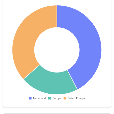
Elandstraat 55
Binckhorst Vuurwerk
Scheveningseweg 12
BML Food Group Holland B.V.
Toussaintkade 50 A
Bonnet-slapen
Waldeck Pyrmontkade 84
Bosema Management en Participaties B.V.
Laan van Meerdervoort 106 A
Bram Kloos Photography
Carnegielaan 4 De Metropool, Unit 2.04
BVJA B.V.
Bazarstraat 27
Cafe Blossom