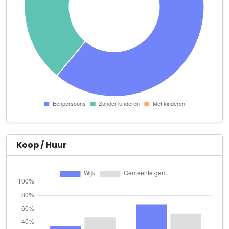
Prins Hendrikstraat 89
Utopie Advocaten
Waldeck Pyrmontkade 116 1e verdieping
Vincenzo's B.V.
Prins Hendrikstraat 75
VvE Beheer Online.nl
Van Diemenstraat 202 unit 1.6
Wat(t) Verlichting en Design
Laan van Meerdervoort 94 A
Koop / Huur
Abriket
Van Diemenstraat 202 unit 1.6
Aleppo
Zoutmanstraat 2
APP Rigger B.V.