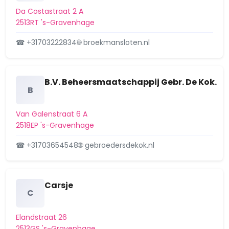
Wijk 16 Kraayenstein en Vroondaal
Da Costastraat 2 A
2513RT 's-Gravenhage
Wijk 17 Loosduinen
☎ +31703222834
🌐 broekmansloten.nl
Wijk 18 Waldeck
Wijk 19 Vruchtenbuurt
B.V. Beheersmaatschappij Gebr. De Kok.
B
Wijk 20 Valkenboskwartier
Wijk 21 Regentessekwartier
Van Galenstraat 6 A
2518EP 's-Gravenhage
Wijk 22 Zeeheldenkwartier
☎ +31703654548
🌐 gebroedersdekok.nl
Wijk 23 Willemspark
Wijk 24 Haagse Bos
Carsje
C
Wijk 25 Mariahoeve en Marlot
Elandstraat 26
Wijk 26 Bezuidenhout
2513GS 's-Gravenhage