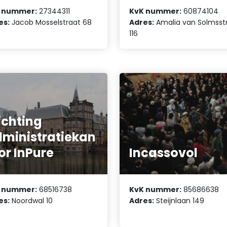
 nummer:
27344311
KvK nummer:
60874104
es:
Jacob Mosselstraat 68
Adres:
Amalia van Solmsst
116
ichting
ministratiekan
or InPure
Incassovol
 nummer:
68516738
KvK nummer:
85686638
es:
Noordwal 10
Adres:
Steijnlaan 149