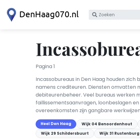
Zoek
op
bedrijfsnaam
of
Incassobure
KvK
nummer
Pagina 1
Incassobureaus in Den Haag houden zich b
namens crediteuren. Diensten omvatten mi
debiteurenbeheer. Veel bureaus werken 
faillissementsaanvragen, loonbeslagen e
overeenkomsten zijn gangbare werkwijzen
Heel Den Haag
Wijk 04 Benoordenhout
Wijk 29 Schildersbuurt
Wijk 31 Rustenbur