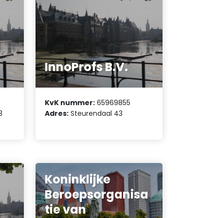
InnoProfs B.V.
KvK nummer:
65969855
3
Adres:
Steurendaal 43
Koninklijke
Beroepsorganisa
tie van