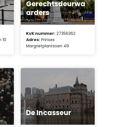
Gerechtsdeurwa
g
arders
KvK nummer:
27356362
n 10
Adres:
Prinses
Margrietplantsoen 49
k
De Incasseur