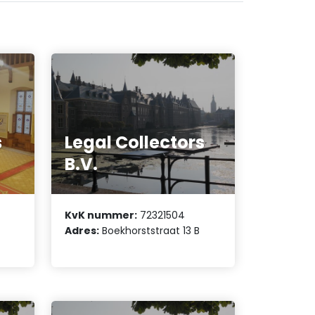
s
Legal Collectors
B.V.
KvK nummer:
72321504
Adres:
Boekhorststraat 13 B