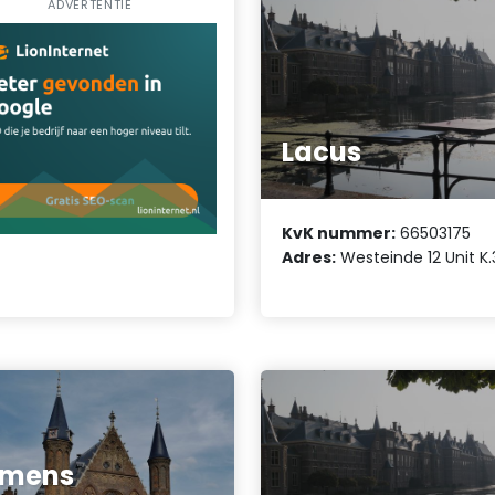
ADVERTENTIE
Lacus
KvK nummer:
66503175
Adres:
Westeinde 12 Unit K.
amens