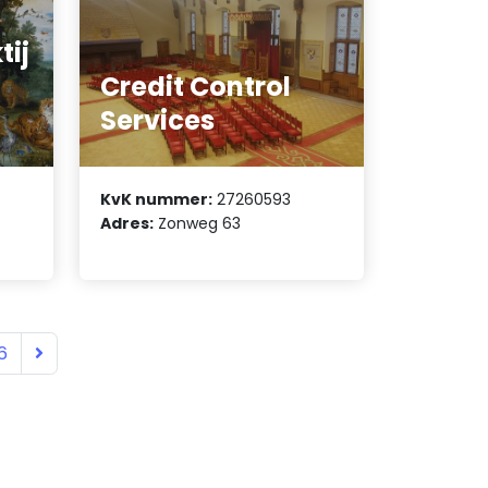
ij
Credit Control
Services
KvK nummer:
27260593
Adres:
Zonweg 63
6