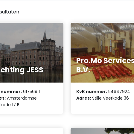
sultaten
Pro.Mo Service
ichting JESS
B.V.
 nummer:
61756911
KvK nummer:
54647924
es:
Amsterdamse
Adres:
Stille Veerkade 36
kade 17 B