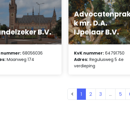
Advocatenprakt
k mr. D.A.
ndelzeker B.V.
IJpelaar B.V.
 nummer:
68056036
KvK nummer:
64791750
es:
Maanweg 174
Adres:
Regulusweg 5 4e
verdieping
1
2
3
...
5