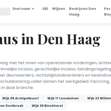
Snel naar
SBI
Wijken
Bedrijven Den
Per
Haag
Blo
aus in Den Haag
ezig met het innen van openstaande vorderingen, achter
nnelijke incasso, gerechtelijke incasso, betalingsregel
met deurwaarders, rechtsbijstandsverleners en bewindv
n schuldsanering vallen binnen het werkgebied. Factori
 in deze branche.
Wijk 05 Archipelbuurt
Wijk 17 Loosduinen
Wijk 23 Wille
g en Oostbroek
Wijk 39 Binckhorst