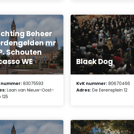
ichting Beheer
rdengelden mr
P. Schouten
casso WE
Black Dog
 nummer:
83075593
KvK nummer:
80670466
es:
Laan van Nieuw-Oost-
Adres:
De Eerensplein 12
ë 125