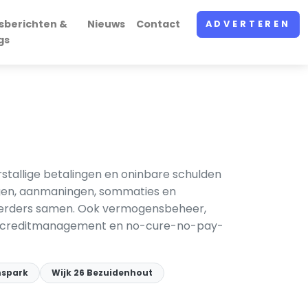
sberichten &
Nieuws
Contact
ADVERTEREN
gs
stallige betalingen en oninbare schulden
ingen, aanmaningen, sommaties en
oerders samen. Ook vermogensbeheer,
ng, creditmanagement en no-cure-no-pay-
mspark
Wijk 26 Bezuidenhout