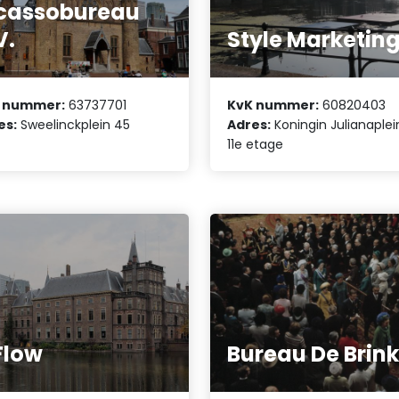
cassobureau
V.
Style Marketin
 nummer:
63737701
KvK nummer:
60820403
es:
Sweelinckplein 45
Adres:
Koningin Julianaplei
11e etage
Flow
Bureau De Brin