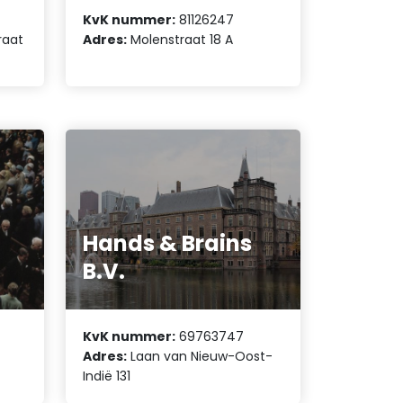
KvK nummer:
81126247
raat
Adres:
Molenstraat 18 A
Hands & Brains
B.V.
KvK nummer:
69763747
Adres:
Laan van Nieuw-Oost-
Indië 131