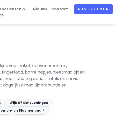
sberichten &
Nieuws
Contact
ADVERTEREN
gs
nkjes voor zakelijke evenementen,
fingerfood, borrelhapjes, dieetmaaltijden
zoals chafing dishes, tafels en servies.
 dagelijkse maaltijdproductie en
t
Wijk 07 Scheveningen
 Bomen- en Bloemenbuurt