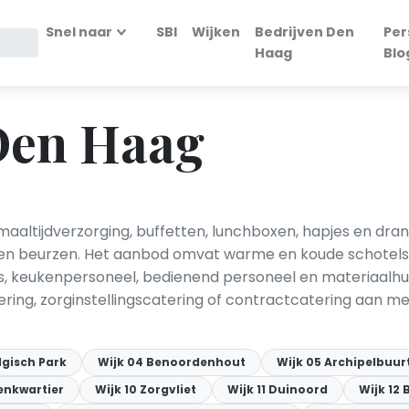
Snel naar
SBI
Wijken
Bedrijven Den
Per
Haag
Blo
 Den Haag
aaltijdverzorging, buffetten, lunchboxen, hapjes en dra
n en beurzen. Het aanbod omvat warme en koude schotels, 
, keukenpersoneel, bedienend personeel en materiaalhuur 
ng, zorginstellingscatering of contractcatering aan met
lgisch Park
Wijk 04 Benoordenhout
Wijk 05 Archipelbuur
enkwartier
Wijk 10 Zorgvliet
Wijk 11 Duinoord
Wijk 12