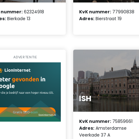
 nummer:
62324918
KvK nummer:
77990838
es:
Bierkade 13
Adres:
Bierstraat 19
ADVERTENTIE
ISH
KvK nummer:
75859661
Adres:
Amsterdamse
Veerkade 37 A