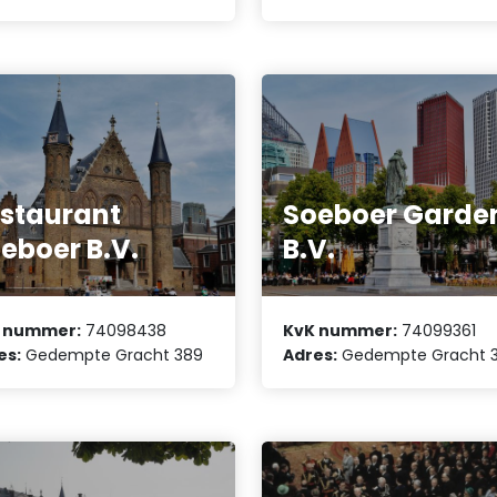
staurant
Soeboer Garde
eboer B.V.
B.V.
 nummer:
74098438
KvK nummer:
74099361
es:
Gedempte Gracht 389
Adres:
Gedempte Gracht 