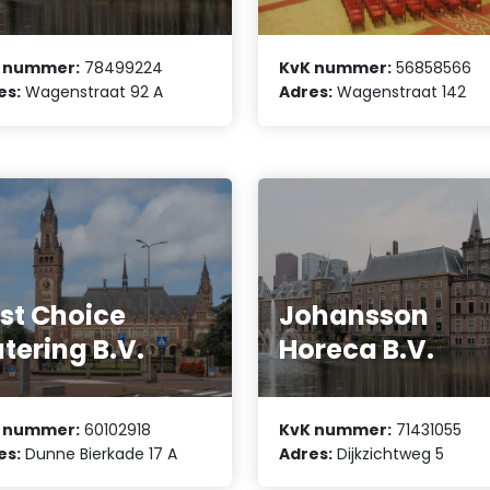
 nummer:
78499224
KvK nummer:
56858566
es:
Wagenstraat 92 A
Adres:
Wagenstraat 142
rst Choice
Johansson
tering B.V.
Horeca B.V.
 nummer:
60102918
KvK nummer:
71431055
es:
Dunne Bierkade 17 A
Adres:
Dijkzichtweg 5