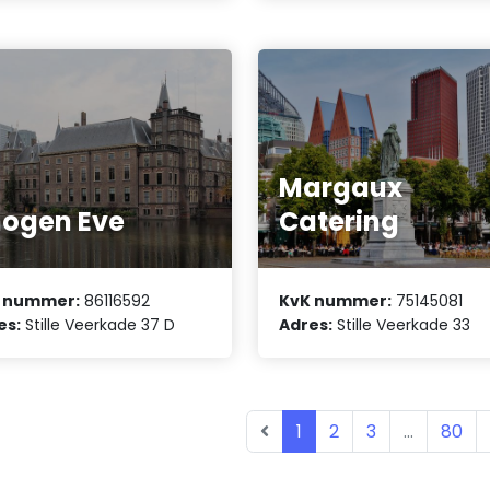
Margaux
ogen Eve
Catering
 nummer:
86116592
KvK nummer:
75145081
es:
Stille Veerkade 37 D
Adres:
Stille Veerkade 33
1
2
3
...
80