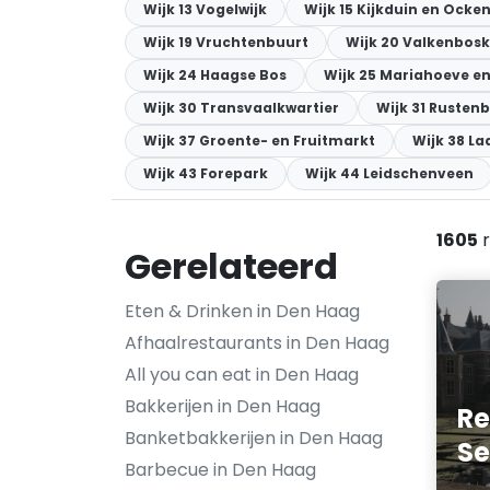
Wijk 13 Vogelwijk
Wijk 15 Kijkduin en Ock
Wijk 19 Vruchtenbuurt
Wijk 20 Valkenbosk
Wijk 24 Haagse Bos
Wijk 25 Mariahoeve en
Wijk 30 Transvaalkwartier
Wijk 31 Rusten
Wijk 37 Groente- en Fruitmarkt
Wijk 38 La
Wijk 43 Forepark
Wijk 44 Leidschenveen
1605
r
Gerelateerd
Eten & Drinken in Den Haag
Afhaalrestaurants in Den Haag
All you can eat in Den Haag
Bakkerijen in Den Haag
Re
Banketbakkerijen in Den Haag
Se
Barbecue in Den Haag