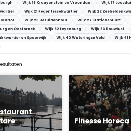
enburgh
Wijk 16 Kraayenstein en Vroondaal
Wijk 17 Loosdu
wartier
Wijk 21 Regentessekwartier
Wijk 22 Zeeheldenkwa
 Marlot
Wijk 26 Bezuidenhout
Wijk 27 Stationsbuurt
burg en Oostbroek
Wijk 32 Leyenburg
Wijk 33 Bouwlust
akkwartier en Spoorwijk
Wijk 40 Wateringse Veld
Wijk 41 
esultaten
staurant
tare
Finesse Horeca