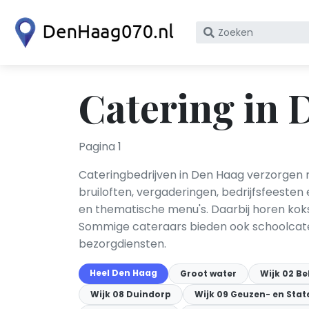
Zoek
op
bedrijfsnaam
of
Catering in
KvK
nummer
Pagina 1
Cateringbedrijven in Den Haag verzorgen m
bruiloften, vergaderingen, bedrijfsfeeste
en thematische menu's. Daarbij horen koks
Sommige cateraars bieden ook schoolcateri
bezorgdiensten.
Heel Den Haag
Groot water
Wijk 02 Be
Wijk 08 Duindorp
Wijk 09 Geuzen- en Stat