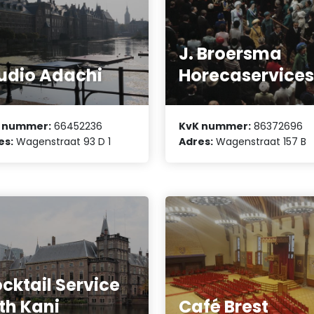
J. Broersma
udio Adachi
Horecaservice
 nummer:
66452236
KvK nummer:
86372696
es:
Wagenstraat 93 D 1
Adres:
Wagenstraat 157 B
cktail Service
th Kani
Café Brest