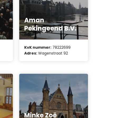
Aman
s
Pekingeend B.V.
KvK nummer:
78222699
Adres:
Wagenstraat 92
Minke Zoë