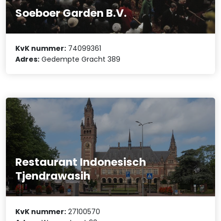
Soeboer Garden B.V.
KvK nummer:
74099361
Adres:
Gedempte Gracht 389
Restaurant Indonesisch
Tjendrawasih
KvK nummer:
27100570