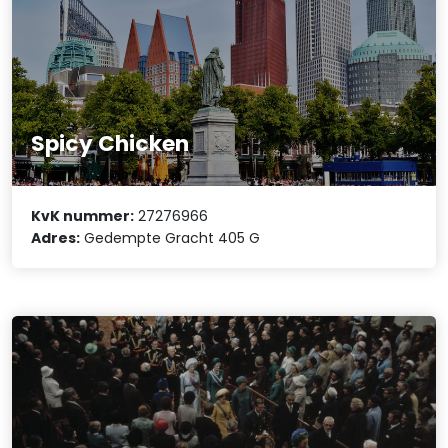
Spicy Chicken
KvK nummer:
27276966
Adres:
Gedempte Gracht 405 G