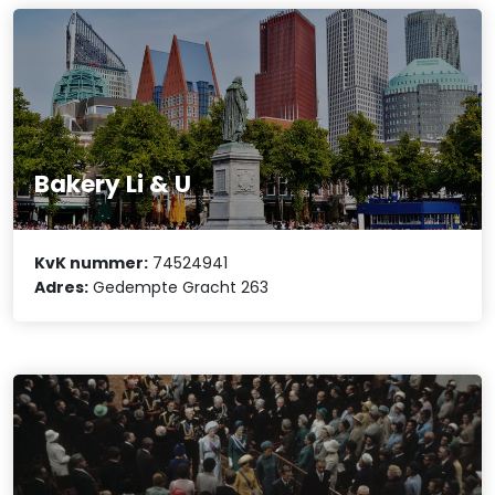
Bakery Li & U
KvK nummer:
74524941
Adres:
Gedempte Gracht 263