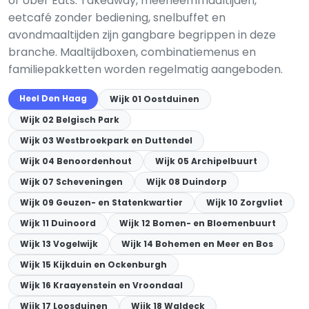
of Uber Eats. Takeaway, meeneem­maaltijden,
eetcafé zonder bediening, snelbuffet en
avondmaaltijden zijn gangbare begrippen in deze
branche. Maaltijdboxen, combinatiemenus en
familiepakketten worden regelmatig aangeboden.
Heel Den Haag
Wijk 01 Oostduinen
Wijk 02 Belgisch Park
Wijk 03 Westbroekpark en Duttendel
Wijk 04 Benoordenhout
Wijk 05 Archipelbuurt
Wijk 07 Scheveningen
Wijk 08 Duindorp
Wijk 09 Geuzen- en Statenkwartier
Wijk 10 Zorgvliet
Wijk 11 Duinoord
Wijk 12 Bomen- en Bloemenbuurt
Wijk 13 Vogelwijk
Wijk 14 Bohemen en Meer en Bos
Wijk 15 Kijkduin en Ockenburgh
Wijk 16 Kraayenstein en Vroondaal
Wijk 17 Loosduinen
Wijk 18 Waldeck