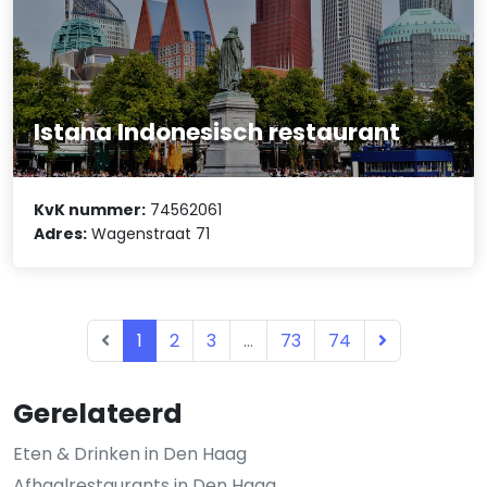
Istana Indonesisch restaurant
KvK nummer:
74562061
Adres:
Wagenstraat 71
1
2
3
...
73
74
Gerelateerd
Eten & Drinken in Den Haag
Afhaalrestaurants in Den Haag