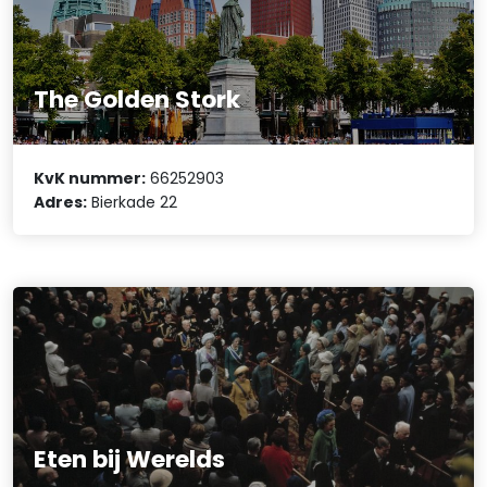
The Golden Stork
KvK nummer:
66252903
Adres:
Bierkade 22
Eten bij Werelds