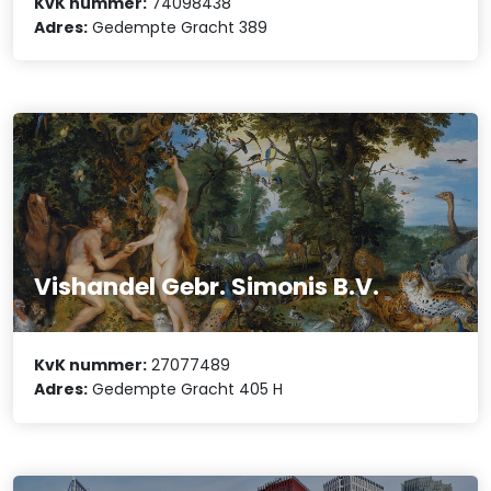
KvK nummer:
74098438
Adres:
Gedempte Gracht 389
Vishandel Gebr. Simonis B.V.
KvK nummer:
27077489
Adres:
Gedempte Gracht 405 H