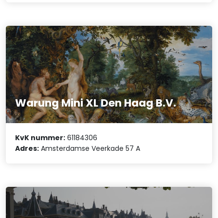
Warung Mini XL Den Haag B.V.
KvK nummer:
61184306
Adres:
Amsterdamse Veerkade 57 A