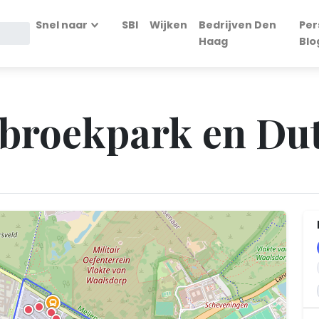
Snel naar
SBI
Wijken
Bedrijven Den
Per
Haag
Blo
tbroekpark en Dut