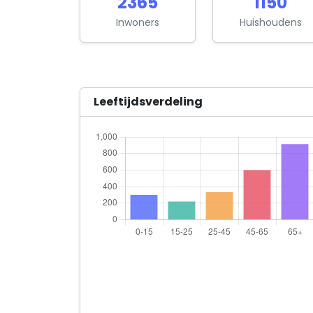
2365
1150
Inwoners
Huishoudens
Leeftijdsverdeling