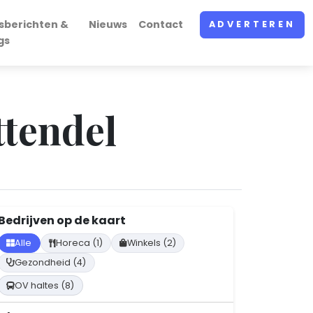
sberichten &
Nieuws
Contact
ADVERTEREN
gs
tendel
Bedrijven op de kaart
Alle
Horeca (1)
Winkels (2)
Gezondheid (4)
OV haltes (8)