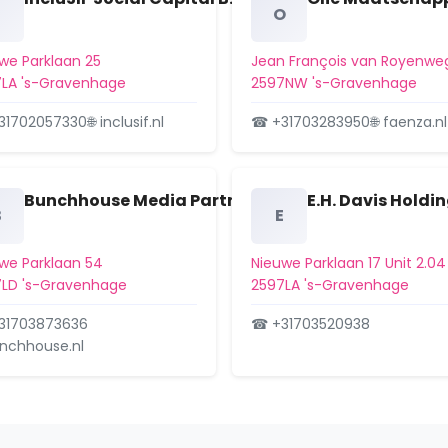
O
we Parklaan 25
Jean François van Royenwe
LA 's-Gravenhage
2597NW 's-Gravenhage
31702057330
🌐 inclusif.nl
☎ +31703283950
🌐 faenza.nl
Bunchhouse Media Partners B.V.
E.H. Davis Holdin
B
E
we Parklaan 54
Nieuwe Parklaan 17 Unit 2.04
LD 's-Gravenhage
2597LA 's-Gravenhage
31703873636
☎ +31703520938
unchhouse.nl