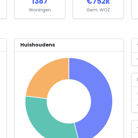
1387
€752k
Woningen
Gem. WOZ
Huishoudens