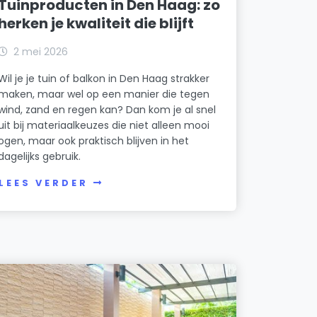
Wijk 42 Ypenburg
Tuinproducten in Den Haag: zo
Flow in Business Holding B.V.
herken je kwaliteit die blijft
Badhuisweg 129 A
Wijk 43 Forepark
Global Scientific Business Innovations (GSBI)
2 mei 2026
Wijk 44 Leidschenveen
Nieuwe Parklaan 20
Wil je je tuin of balkon in Den Haag strakker
Human Rights at Work
maken, maar wel op een manier die tegen
wind, zand en regen kan? Dan kom je al snel
Badhuisweg 226
uit bij materiaalkeuzes die niet alleen mooi
Karlijn Coaching
ogen, maar ook praktisch blijven in het
dagelijks gebruik.
Wagenaarweg 24
LEES VERDER
Knight Physiotherapy
Han Stijkelplein 23
KZ Development B.V.
Klatteweg 127
KZ Operations B.V.
Klatteweg 127