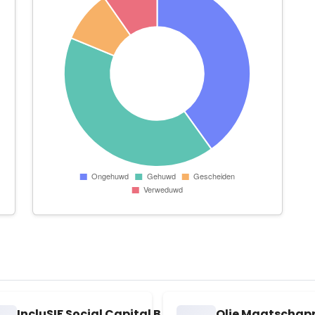
IncluSIF Social Capital B.V.
Olie Maatschappi