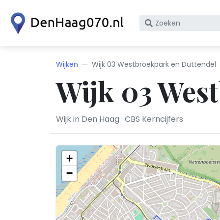
Zoek
op
bedrijfsnaam
of
Wijken
Wijk 03 Westbroekpark en Duttendel
KvK
Wijk 03 Wes
nummer
Wijk in Den Haag · CBS Kerncijfers
+
−