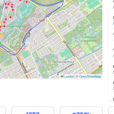
Leaflet
|
©
OpenStreetMap