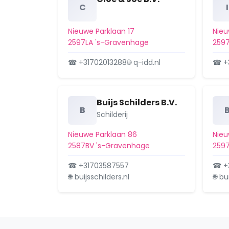
C
I
Nieuwe Parklaan 17
Nieu
2597LA 's-Gravenhage
2597
☎ +31702013288
🌐 q-idd.nl
☎ +
Buijs Schilders B.V.
B
Schilderij
Nieuwe Parklaan 86
Nieu
2587BV 's-Gravenhage
2597
☎ +31703587557
☎ +
🌐 buijsschilders.nl
🌐 b