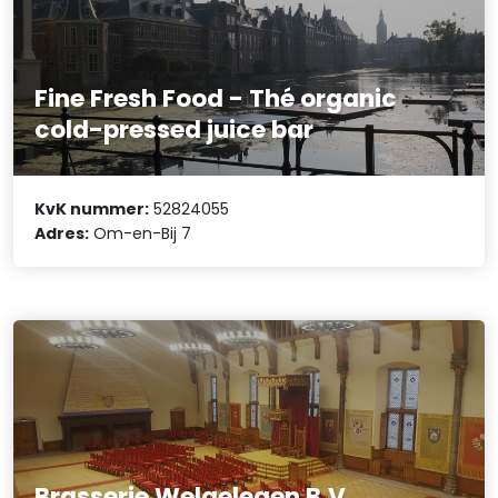
Fine Fresh Food - Thé organic
cold-pressed juice bar
KvK nummer:
52824055
Adres:
Om-en-Bij 7
Brasserie Welgelegen B.V.