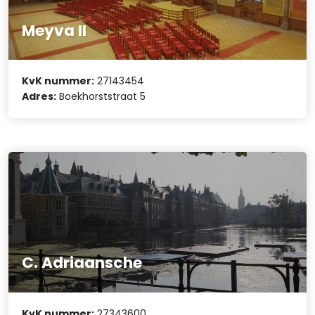
Meyva II
KvK nummer:
27143454
Adres:
Boekhorststraat 5
C. Adriaansche
KvK nummer:
27343600