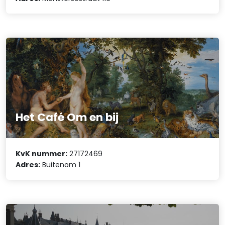
Het Café Om en bij
KvK nummer:
27172469
Adres:
Buitenom 1