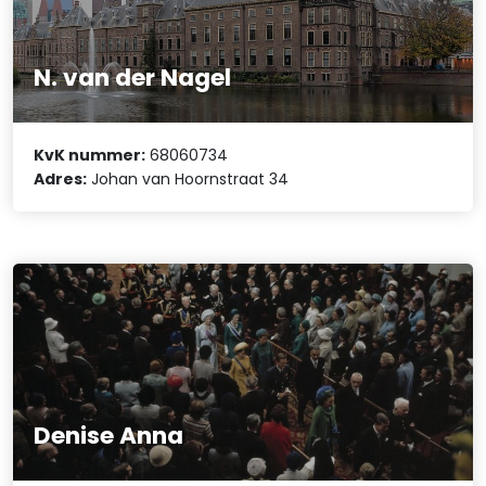
N. van der Nagel
KvK nummer:
68060734
Adres:
Johan van Hoornstraat 34
Denise Anna