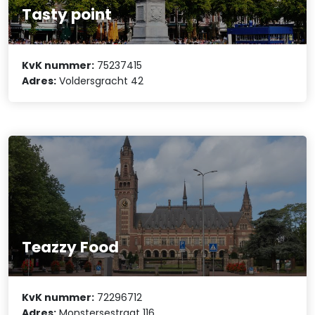
Tasty point
KvK nummer:
75237415
Adres:
Voldersgracht 42
Teazzy Food
KvK nummer:
72296712
Adres:
Monstersestraat 116