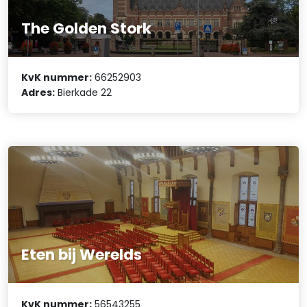
The Golden Stork
KvK nummer:
66252903
Adres:
Bierkade 22
Eten bij Werelds
KvK nummer:
56543255