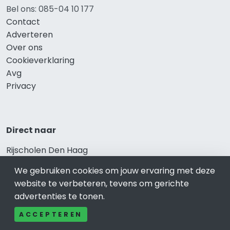
Bel ons: 085-04 10 177
Contact
Adverteren
Over ons
Cookieverklaring
Avg
Privacy
Direct naar
Rijscholen Den Haag
Fietswinkels Den Haag
We gebruiken cookies om jouw ervaring met deze
Taxi Den Haag
website te verbeteren, tevens om gerichte
Kapper Den Haag
advertenties te tonen.
Gezondheid Den Haag
Afvallen Den Haag
ACCEPTEREN
Gezond eten Den Haag