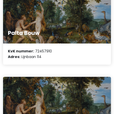
Palta Bouw
KvK nummer:
72457910
Adres:
Lijnbaan 114