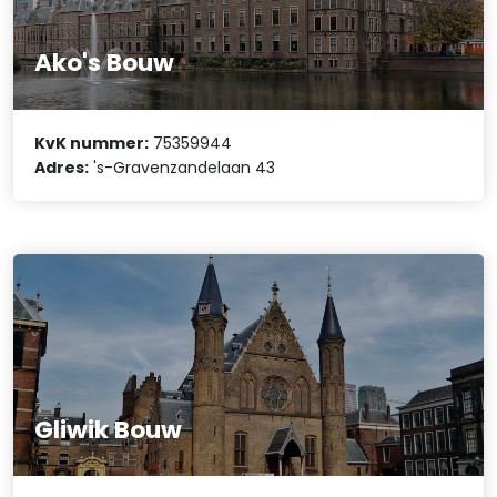
Ako's Bouw
KvK nummer:
75359944
Adres:
's-Gravenzandelaan 43
Gliwik Bouw