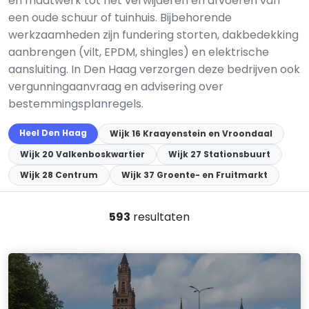
en maatwerk tot het verwijderen en afvoeren van
een oude schuur of tuinhuis. Bijbehorende
werkzaamheden zijn fundering storten, dakbedekking
aanbrengen (vilt, EPDM, shingles) en elektrische
aansluiting. In Den Haag verzorgen deze bedrijven ook
vergunningaanvraag en advisering over
bestemmingsplan­regels.
Heel Den Haag
Wijk 16 Kraayenstein en Vroondaal
Wijk 20 Valkenboskwartier
Wijk 27 Stationsbuurt
Wijk 28 Centrum
Wijk 37 Groente- en Fruitmarkt
593
resultaten