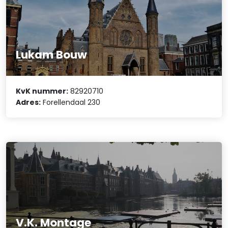
Lukam Bouw
KvK nummer:
82920710
Adres:
Forellendaal 230
V.K. Montage