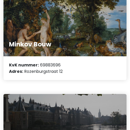
Minkov Bouw
KvK nummer:
69883696
Adres:
Rozenburgstraat 12