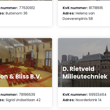
 nummer:
77630912
KvK nummer:
81718616
es:
Buitenom 36
Adres:
Helena van
Doeverenplnts 58
D. Rietveld
on & Bliss B.V.
Milieutechniek
 nummer:
78196639
KvK nummer:
69933464
es:
Sigrid Undsetlaan 42
Adres:
Noorderbrink 14