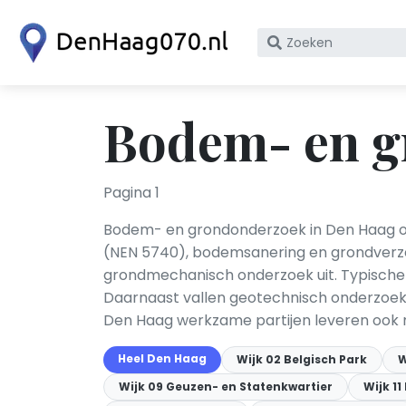
Zoek
op
bedrijfsnaam
of
Bodem- en g
KvK
nummer
Pagina 1
Bodem- en grondonderzoek in Den Haag o
(NEN 5740), bodemsanering en grondverzet
grondmechanisch onderzoek uit. Typische d
Daarnaast vallen geotechnisch onderzoek, 
Den Haag werkzame partijen leveren ook mi
Heel Den Haag
Wijk 02 Belgisch Park
W
Wijk 09 Geuzen- en Statenkwartier
Wijk 1