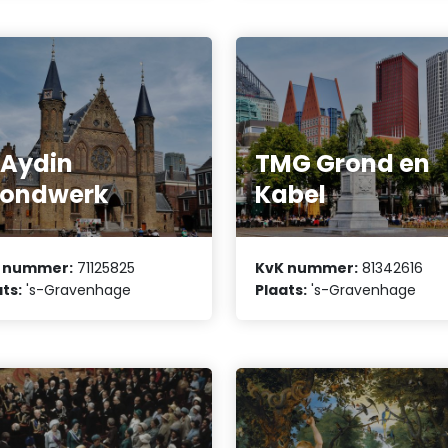
 Aydin
TMG Grond en
rondwerk
Kabel
 nummer:
71125825
KvK nummer:
81342616
ts:
's-Gravenhage
Plaats:
's-Gravenhage