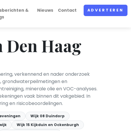
sberichten &
Nieuws
Contact
ADVERTEREN
gs
n Den Haag
ering, verkennend en nader onderzoek
n, grondwaterpeilmetingen en
treiniging, minerale olie en VOC-analyses.
keningen vaak binnen dit vakgebied. In
ing en risicobeoordelingen.
heveningen
Wijk 08 Duindorp
wijk
Wijk 15 Kijkduin en Ockenburgh