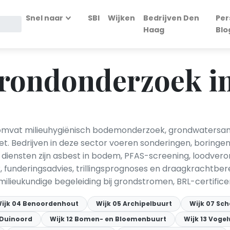
Snel naar
SBI
Wijken
Bedrijven Den
Per
Haag
Blo
rondonderzoek i
mvat milieuhygiënisch bodemonderzoek, grondwatersan
. Bedrijven in deze sector voeren sonderingen, boringe
iensten zijn asbest in bodem, PFAS-screening, loodveron
funderingsadvies, trillingsprognoses en draagkrachtbere
lieukundige begeleiding bij grondstromen, BRL-certificer
ijk 04 Benoordenhout
Wijk 05 Archipelbuurt
Wijk 07 Sc
1 Duinoord
Wijk 12 Bomen- en Bloemenbuurt
Wijk 13 Vogel