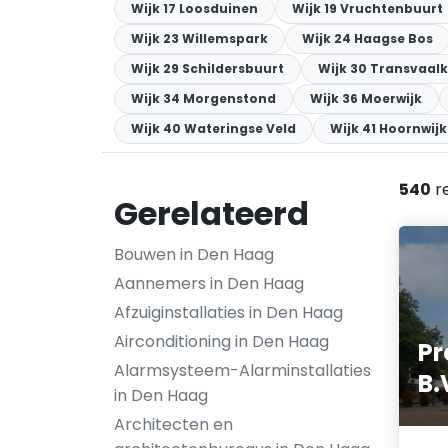
Wijk 17 Loosduinen
Wijk 19 Vruchtenbuurt
Wijk 23 Willemspark
Wijk 24 Haagse Bos
Wijk 29 Schildersbuurt
Wijk 30 Transvaalk
Wijk 34 Morgenstond
Wijk 36 Moerwijk
Wijk 40 Wateringse Veld
Wijk 41 Hoornwijk
540
r
Gerelateerd
Bouwen in Den Haag
Aannemers in Den Haag
Afzuiginstallaties in Den Haag
Airconditioning in Den Haag
Pr
Alarmsysteem-Alarminstallaties
B.
in Den Haag
Architecten en