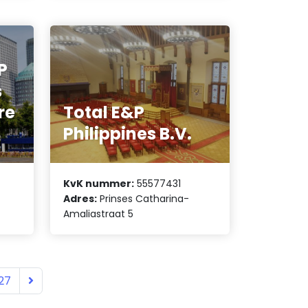
P
s
re
Total E&P
Philippines B.V.
KvK nummer:
55577431
Adres:
Prinses Catharina-
Amaliastraat 5
27