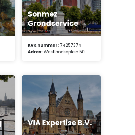
Sonmez
g
Grondservice
KvK nummer:
74257374
Adres:
Westlandseplein 50
g
VIA Expertise B.V.