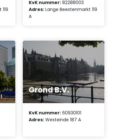
KvK nummer:
82288003
 119
Adres:
Lange Beestenmarkt 119
A
Grond B.V.
KvK nummer:
60930101
Adres:
Westeinde 187 A