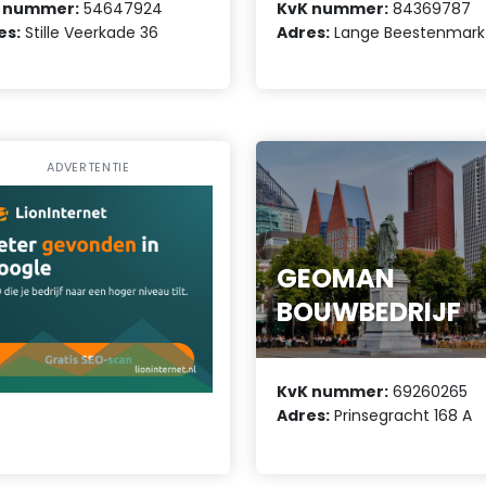
 nummer:
54647924
KvK nummer:
84369787
es:
Stille Veerkade 36
Adres:
Lange Beestenmarkt
ADVERTENTIE
GEOMAN
BOUWBEDRIJF
KvK nummer:
69260265
Adres:
Prinsegracht 168 A