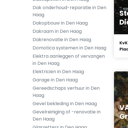
Dak onderhoud-reparatie in Den
St
Haag
Di
Dakopbouw in Den Haag
Dakraam in Den Haag
Dakrenovatie in Den Haag
KvK
Domotica systemen in Den Haag
Plaa
Elektra aanleggen of vervangen
in Den Haag
Elektricien in Den Haag
Garage in Den Haag
Gereedschaps verhuur in Den
Haag
Gevel bekleding in Den Haag
VA
Gevelreiniging of -renovatie in
Gr
Den Haag
Glaszetters in Den Haag