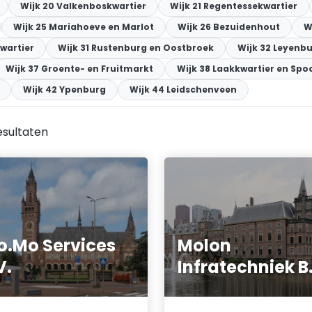
Wijk 20 Valkenboskwartier
Wijk 21 Regentessekwartier
Wijk 25 Mariahoeve en Marlot
Wijk 26 Bezuidenhout
W
wartier
Wijk 31 Rustenburg en Oostbroek
Wijk 32 Leyenb
Wijk 37 Groente- en Fruitmarkt
Wijk 38 Laakkwartier en Spo
Wijk 42 Ypenburg
Wijk 44 Leidschenveen
esultaten
o.Mo Services
Molon
V.
Infratechniek B