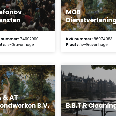
efanov
MOB
ensten
Dienstverlenin
 nummer:
74992090
KvK nummer:
86074083
ts:
's-Gravenhage
Plaats:
's-Gravenhage
 & AT
ondwerken B.V.
B.B.T.R Cleanin