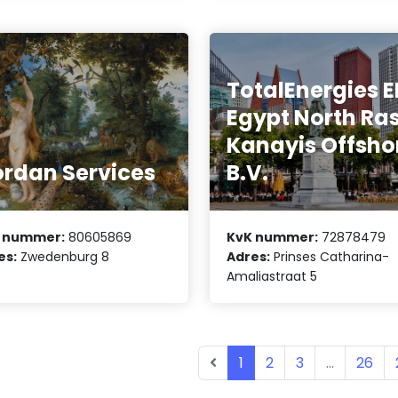
TotalEnergies E
Egypt North Ra
Kanayis Offsho
rdan Services
B.V.
 nummer:
80605869
KvK nummer:
72878479
es:
Zwedenburg 8
Adres:
Prinses Catharina-
Amaliastraat 5
1
2
3
...
26