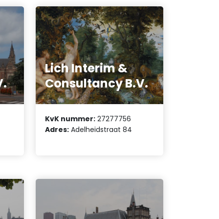
Lich Interim &
V.
Consultancy B.V.
KvK nummer:
27277756
Adres:
Adelheidstraat 84