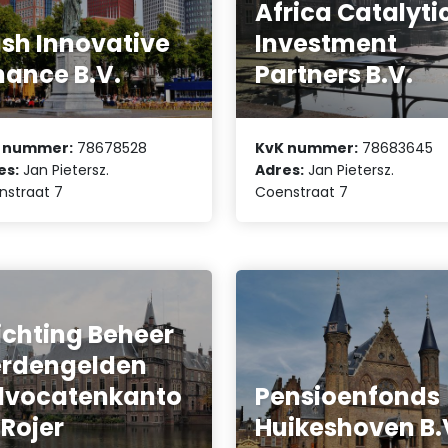
Africa Catalyti
sh Innovative
Investment
nance B.V.
Partners B.V.
 nummer:
78678528
KvK nummer:
78683645
es:
Jan Pietersz.
Adres:
Jan Pietersz.
nstraat 7
Coenstraat 7
ichting Beheer
rdengelden
dvocatenkanto
Pensioenfonds
 Rojer
Huikeshoven B.