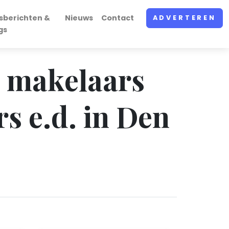
sberichten &
Nieuws
Contact
ADVERTEREN
gs
n makelaars
rs e.d. in Den