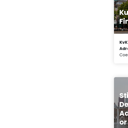
Ku
Fi
KvK
Adr
Coe
St
De
A
or