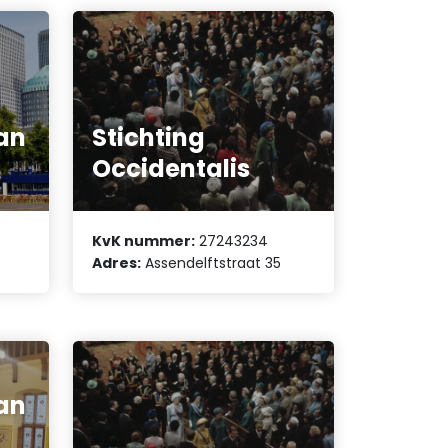
an
Stichting
Occidentalis
KvK nummer:
27243234
Adres:
Assendelftstraat 35
an