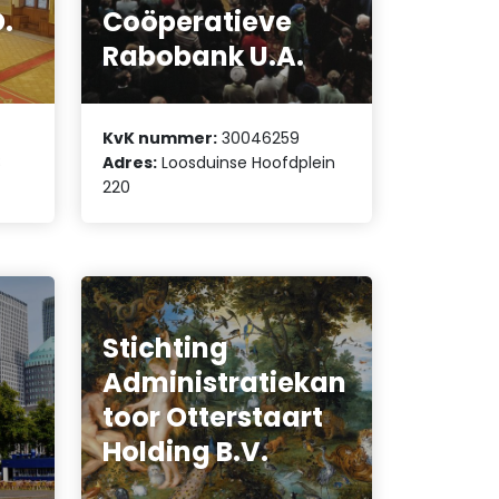
.
Coöperatieve
Rabobank U.A.
KvK nummer:
30046259
8
Adres:
Loosduinse Hoofdplein
220
Stichting
Administratiekan
toor Otterstaart
Holding B.V.