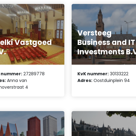
Versteeg
elki Vastgoed
Business and IT
V.
Investments B.
 nummer:
27289778
KvK nummer:
30133222
es:
Anna van
Adres:
Oostduinplein 94
noverstraat 4