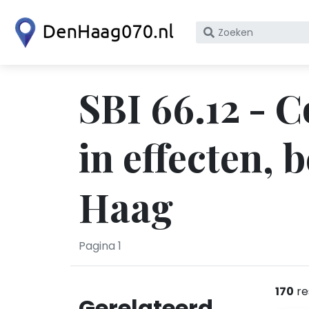
Zoek
op
bedrijfsnaam
of
SBI 66.12 - 
KvK
nummer
in effecten, 
Haag
Pagina 1
170
re
Gerelateerd