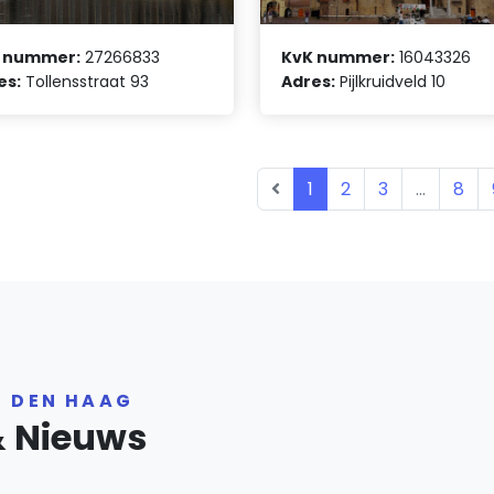
 nummer:
27266833
KvK nummer:
16043326
es:
Tollensstraat 93
Adres:
Pijlkruidveld 10
1
2
3
...
8
R DEN HAAG
& Nieuws