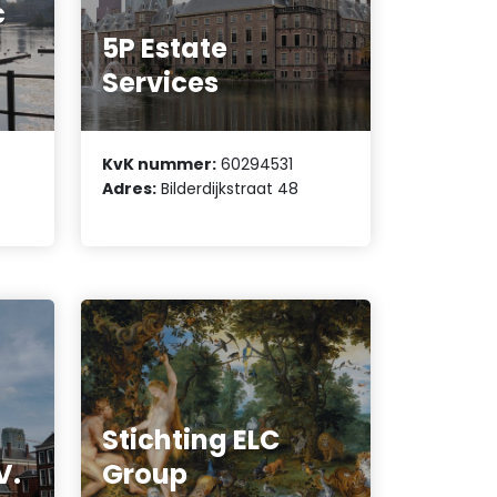
c
5P Estate
Services
KvK nummer:
60294531
Adres:
Bilderdijkstraat 48
Stichting ELC
V.
Group