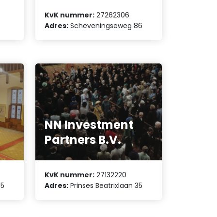
KvK nummer:
27262306
Adres:
Scheveningseweg 86
NN Investment
Partners B.V.
KvK nummer:
27132220
35
Adres:
Prinses Beatrixlaan 35