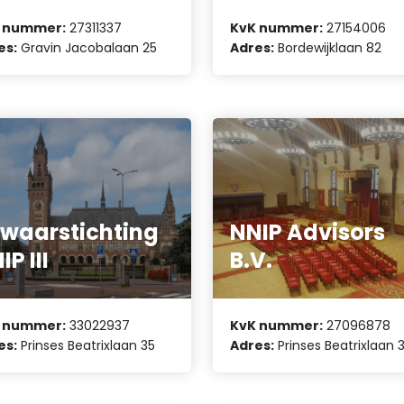
 nummer:
27311337
KvK nummer:
27154006
es:
Gravin Jacobalaan 25
Adres:
Bordewijklaan 82
waarstichting
NNIP Advisors
IP III
B.V.
 nummer:
33022937
KvK nummer:
27096878
es:
Prinses Beatrixlaan 35
Adres:
Prinses Beatrixlaan 