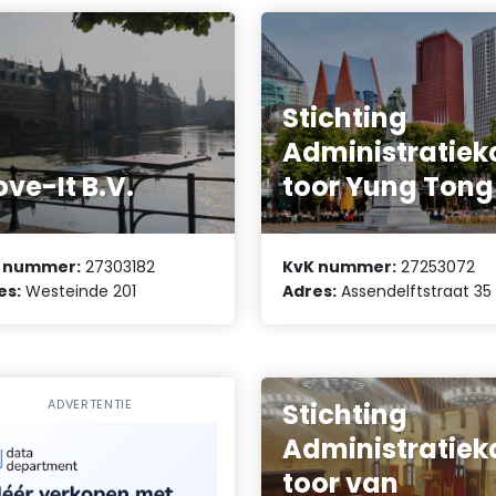
Stichting
Administratiek
ve-It B.V.
toor Yung Tong
 nummer:
27303182
KvK nummer:
27253072
es:
Westeinde 201
Adres:
Assendelftstraat 35
ADVERTENTIE
Stichting
Administratiek
toor van