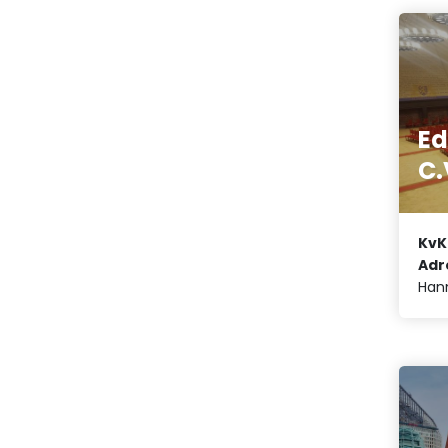
Ed
C.
KvK
Adr
Han