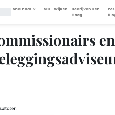
Snel naar
SBI
Wijken
Bedrijven Den
Per
Haag
Blo
Commissionairs e
beleggingsadviseu
sultaten