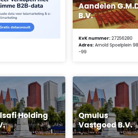
Aandelen G.M.D
B.V.
KvK nummer:
27256280
Adres:
Arnold Spoelplein 9
-99
lsafi Holding
Qmulus
V.
Vastgoed B.V.