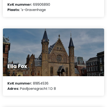
KvK nummer:
69906890
Plaats:
's-Gravenhage
Ella Fox
KvK nummer:
81854536
Adres:
Paviljoensgracht 1 D 8