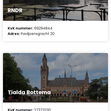
RNDR
KvK nummer:
69294844
Adres:
Paviljoensgracht 20
Tialda Bottema
KvK nummer:
27373230