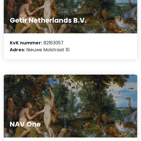
Getir Netherlands B.V.
KvK nummer:
82163057
Adres:
Nieuwe Molstraat 10
NAV One