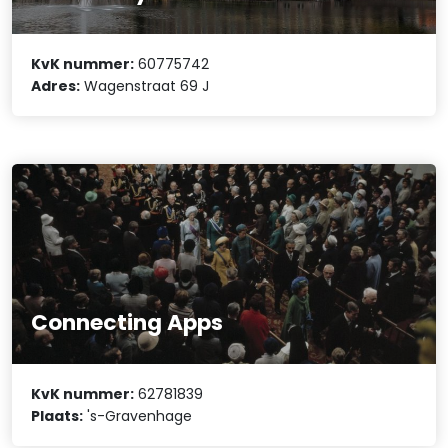
KvK nummer:
60775742
Adres:
Wagenstraat 69 J
Connecting Apps
KvK nummer:
62781839
Plaats:
's-Gravenhage