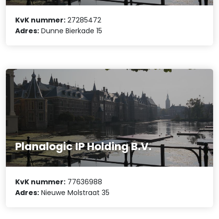
KvK nummer:
27285472
Adres:
Dunne Bierkade 15
Planalogic IP Holding B.V.
KvK nummer:
77636988
Adres:
Nieuwe Molstraat 35