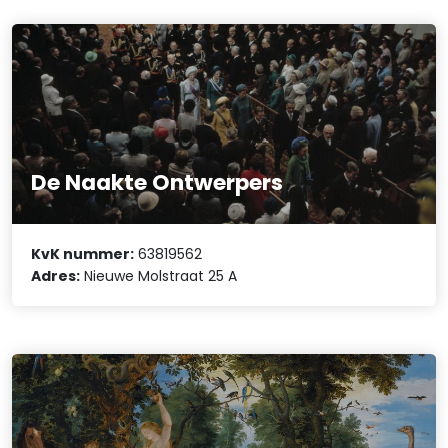
De Naakte Ontwerpers
KvK nummer:
63819562
Adres:
Nieuwe Molstraat 25 A