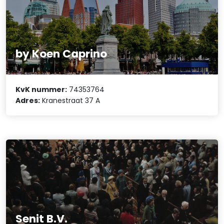
by Koen Caprino
KvK nummer:
74353764
Adres:
Kranestraat 37 A
Senit B.V.