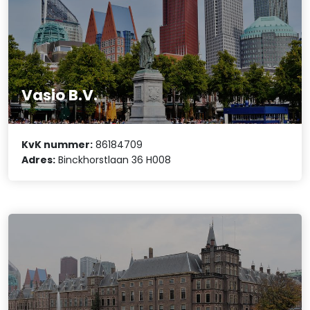
Vasio B.V.
KvK nummer:
86184709
Adres:
Binckhorstlaan 36 H008