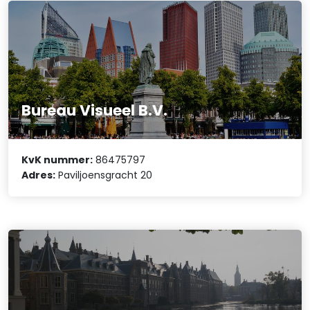
Bureau Visueel B.V.
KvK nummer:
86475797
Adres:
Paviljoensgracht 20