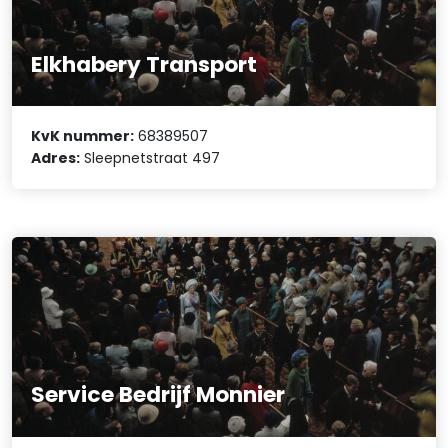
Elkhabery Transport
KvK nummer:
68389507
Adres:
Sleepnetstraat 497
Service Bedrijf Monnier