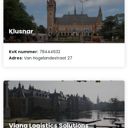
Klusnar
KvK nummer:
78444632
Adres:
Van Hogelandestraat 27
Viana Logistics Solutions