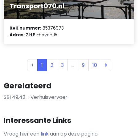
Transport070.nl
KvK nummer:
85376973
Adres:
Z.H.B.-hoven 15
1
2
3
...
9
10
Gerelateerd
SBI 49.42 - Verhuisvervoer
Interessante Links
Vraag hier een
link
aan op deze pagina.