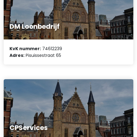
DM Loonbedrijf
KvK nummer:
74612239
Adres:
Pisuissestraat 65
CPServices