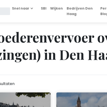
Snel naar
SBI
Wijken
Bedrijven Den
Per
Haag
Blo
Goederenvervoer o
zingen) in Den H
sultaten