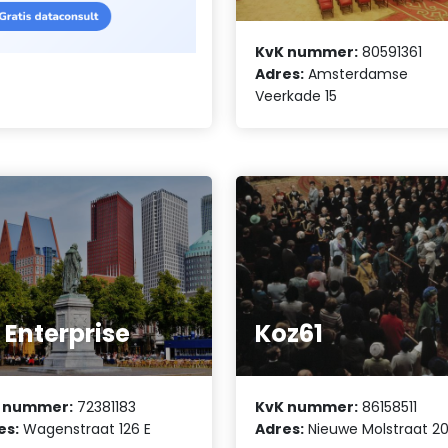
KvK nummer:
80591361
Adres:
Amsterdamse
Veerkade 15
 Enterprise
Koz61
 nummer:
72381183
KvK nummer:
86158511
es:
Wagenstraat 126 E
Adres:
Nieuwe Molstraat 2