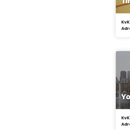
Ti
KvK
Adr
Yo
KvK
Adr