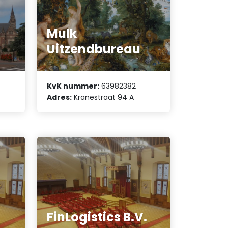
Mulk
Uitzendbureau
KvK nummer:
63982382
Adres:
Kranestraat 94 A
FinLogistics B.V.