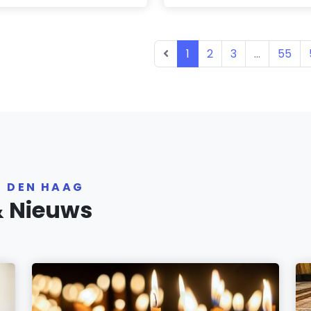
1
2
3
...
55
R DEN HAAG
& Nieuws