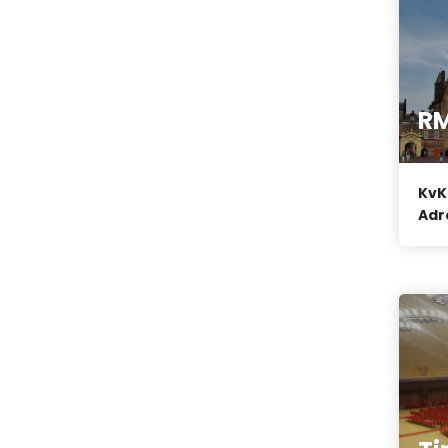
RM
KvK
Adr