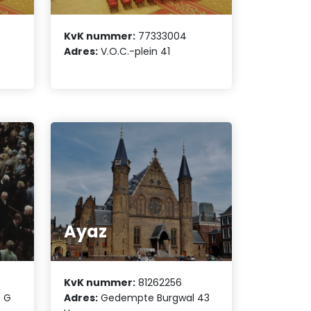
KvK nummer:
77333004
Adres:
V.O.C.-plein 41
Ayaz
KvK nummer:
81262256
0 G
Adres:
Gedempte Burgwal 43