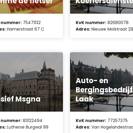
mme de fietser
Koeriersdienst
 nummer:
75471132
KvK nummer:
82680078
es:
Hamerstraat 67 C
Adres:
Nieuwe Molstraat 2
Auto- en
Bergingsbedrijf
sief Msgna
Laak
 nummer:
83122494
KvK nummer:
77257375
es:
Lutherse Burgwal 99
Adres:
Van Hogelandestraa