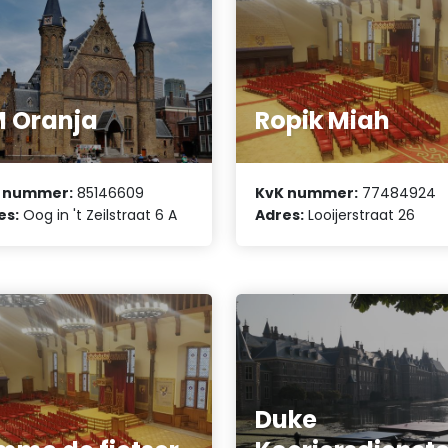
 Oranja
Ropik Miah
 nummer:
85146609
KvK nummer:
77484924
es:
Oog in 't Zeilstraat 6 A
Adres:
Looijerstraat 26
Duke