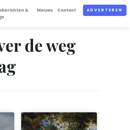
sberichten &
Nieuws
Contact
ADVERTEREN
gs
ver de weg
aag