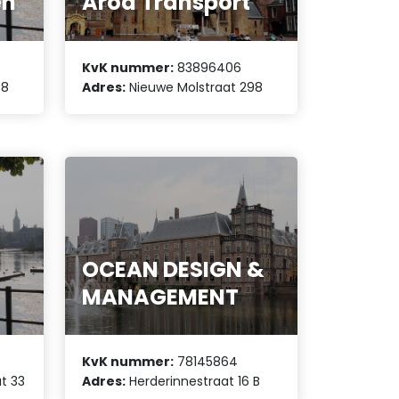
en
Aroa Transport
KvK nummer:
83896406
98
Adres:
Nieuwe Molstraat 298
OCEAN DESIGN &
MANAGEMENT
KvK nummer:
78145864
t 33
Adres:
Herderinnestraat 16 B