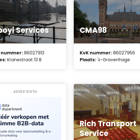
oyi Services
CMA98
 nummer:
86027913
KvK nummer:
86027956
es:
Kranestraat 13 B
Plaats:
's-Gravenhage
ADVERTENTIE
Rich Transport
Service