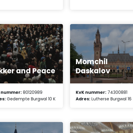
Momchil
kker and Peace
Daskalov
 nummer:
80120989
KvK nummer:
74300881
es:
Gedempte Burgwal 10 K
Adres:
Lutherse Burgwal 16 