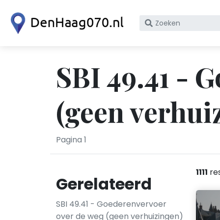
Zoek
op
bedrijfsnaam
of
SBI 49.41 - 
KvK
nummer
(geen verhui
Pagina 1
1111
re
Gerelateerd
SBI 49.41 - Goederenvervoer
over de weg (geen verhuizingen)