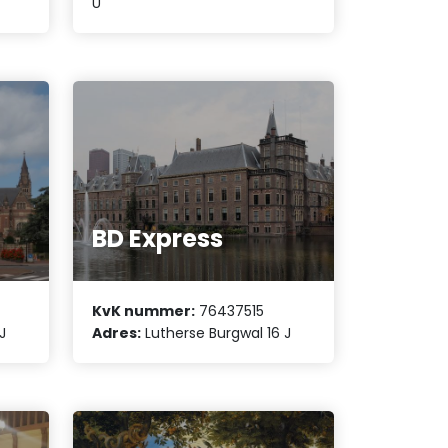
U
BD Express
KvK nummer:
76437515
J
Adres:
Lutherse Burgwal 16 J