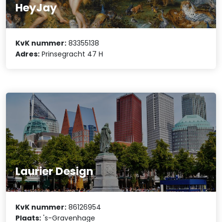
HeyJay
KvK nummer:
83355138
Adres:
Prinsegracht 47 H
Laurier Design
KvK nummer:
86126954
Plaats:
's-Gravenhage