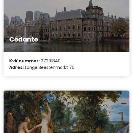
Cédante
KvK nummer:
27291840
Adres:
Lange Beestenmarkt 70