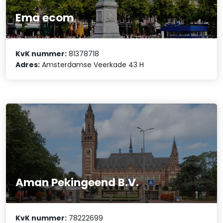
Ema ecom
KvK nummer:
81378718
Adres:
Amsterdamse Veerkade 43 H
Aman Pekingeend B.V.
KvK nummer:
78222699