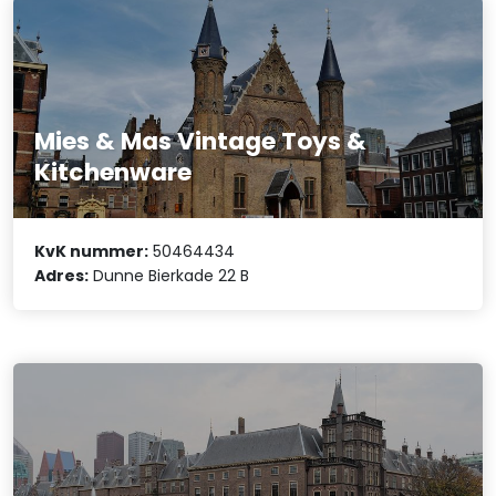
Mies & Mas Vintage Toys &
Kitchenware
KvK nummer:
50464434
Adres:
Dunne Bierkade 22 B