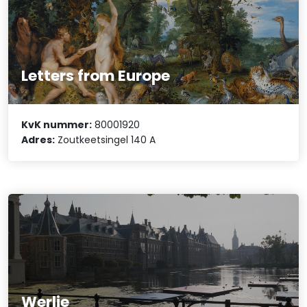
Letters from Europe
KvK nummer:
80001920
Adres:
Zoutkeetsingel 140 A
Werlie