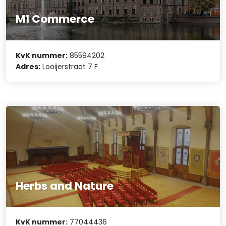
M1 Commerce
KvK nummer:
85594202
Adres:
Looijerstraat 7 F
Herbs and Nature
KvK nummer:
77044436