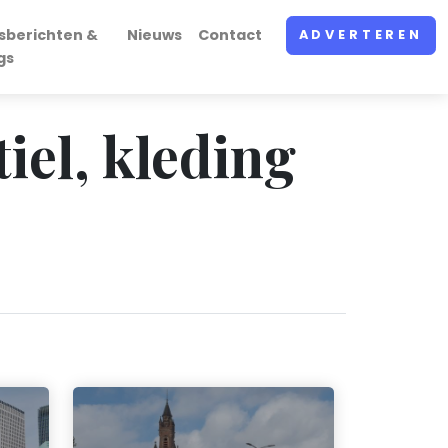
sberichten &
Nieuws
Contact
ADVERTEREN
gs
iel, kleding