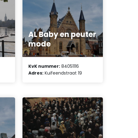
AL Baby en peuter
n
mode
KvK nummer:
84051116
Adres:
Kuifeendstraat 19