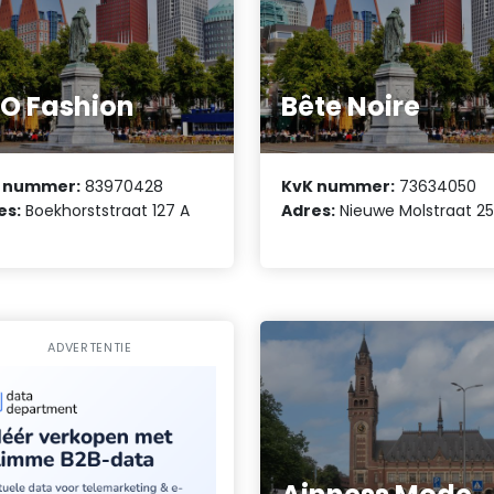
O Fashion
Bête Noire
 nummer:
83970428
KvK nummer:
73634050
es:
Boekhorststraat 127 A
Adres:
Nieuwe Molstraat 2
ADVERTENTIE