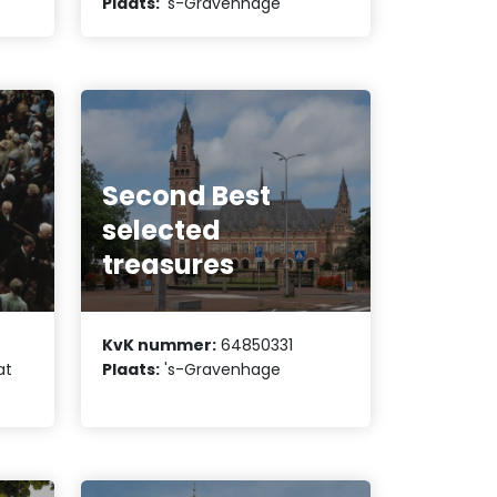
Plaats:
's-Gravenhage
Second Best
selected
treasures
KvK nummer:
64850331
at
Plaats:
's-Gravenhage