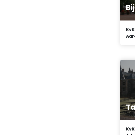
Bi
KvK
Adr
Ta
KvK