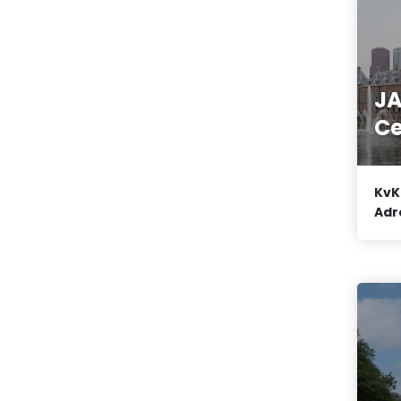
J
C
KvK
Adr