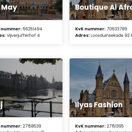
j May
Boutique Al Afr
 nummer:
66251494
KvK nummer:
70633789
es:
Vijverjufferhof 4
Adres:
Loosduinsekade 92 
j
Ilyas Fashion
 nummer:
27158539
KvK nummer:
27151395