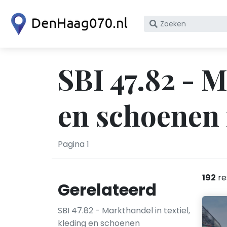
Zoek
op
bedrijfsnaam
of
SBI 47.82 - M
KvK
nummer
en schoenen
Pagina 1
192
re
Gerelateerd
SBI 47.82 - Markthandel in textiel,
kleding en schoenen