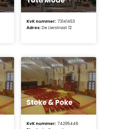
Totti Mode
KvK nummer:
73141453
Adres:
De Lierstraat 12
Stoke & Poke
KvK nummer:
74295446