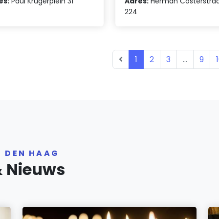
es:
Paul Krugerplein 31
Adres:
Herman Costerstra
224
1
2
3
...
9
R DEN HAAG
& Nieuws