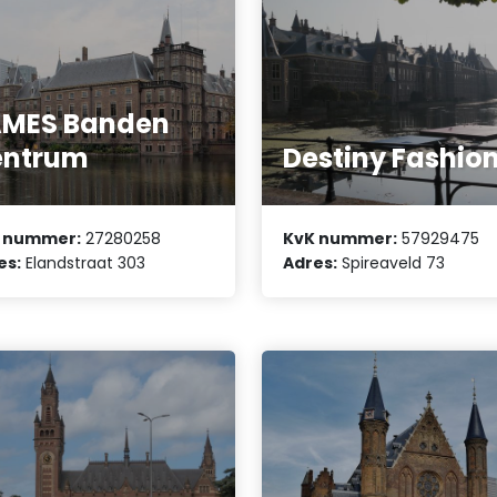
AMES Banden
entrum
Destiny Fashio
 nummer:
27280258
KvK nummer:
57929475
es:
Elandstraat 303
Adres:
Spireaveld 73