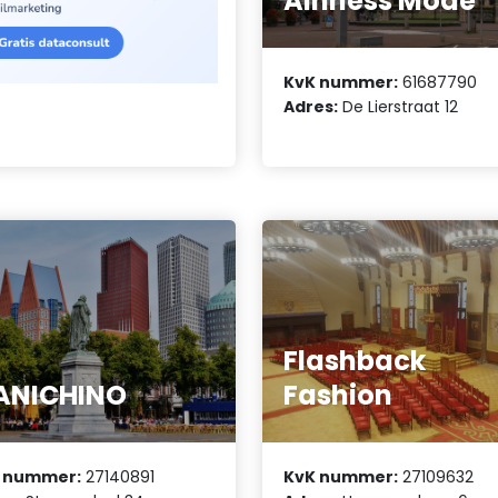
Ainness Mode
KvK nummer:
61687790
Adres:
De Lierstraat 12
Flashback
ANICHINO
Fashion
 nummer:
27140891
KvK nummer:
27109632