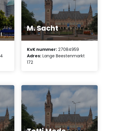
M. Sacht
KvK nummer:
27084959
54
Adres:
Lange Beestenmarkt
172