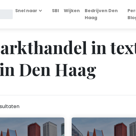
Snel naar
SBI
Wijken
Bedrijven Den
Per
Haag
Blo
arkthandel in text
 in Den Haag
sultaten