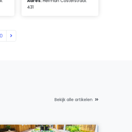
at
Adres:
Herman Costerstraat
431
10
Bekijk alle artikelen