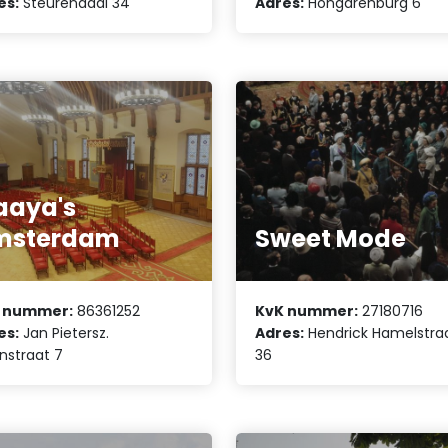
es:
Steurendaal 34
Adres:
Hongarenburg 6
aaya's
msterdam
Sweet Mode
 nummer:
86361252
KvK nummer:
27180716
es:
Jan Pietersz.
Adres:
Hendrick Hamelstra
nstraat 7
36