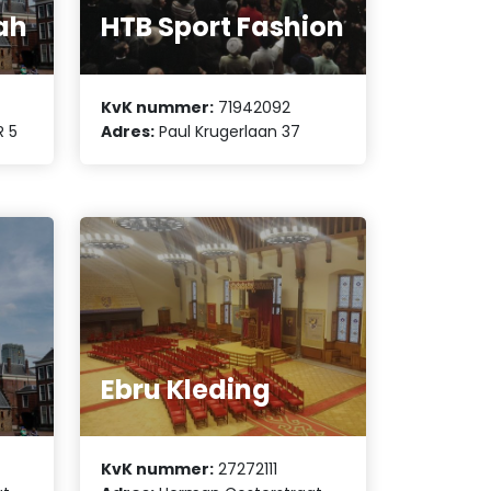
ah
HTB Sport Fashion
KvK nummer:
71942092
R 5
Adres:
Paul Krugerlaan 37
Ebru Kleding
KvK nummer:
27272111