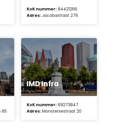
KvK nummer:
84421266
Adres:
Jacobastraat 276
IMD Infra
KvK nummer:
69273847
 65
Adres:
Monstersestraat 20