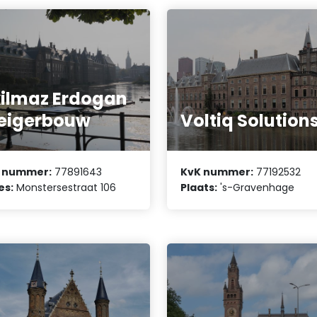
kilmaz Erdogan
eigerbouw
Voltiq Solution
 nummer:
77891643
KvK nummer:
77192532
es:
Monstersestraat 106
Plaats:
's-Gravenhage