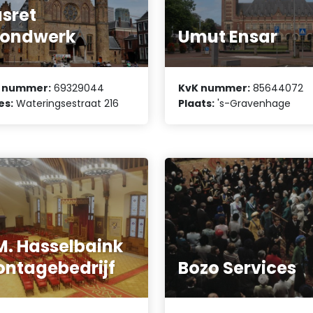
sret
rondwerk
Umut Ensar
 nummer:
69329044
KvK nummer:
85644072
es:
Wateringsestraat 216
Plaats:
's-Gravenhage
M. Hasselbaink
ntagebedrijf
Bozo Services