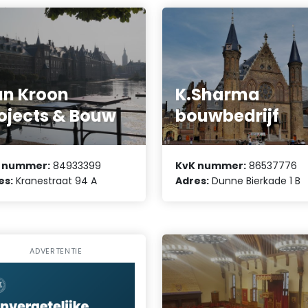
n Kroon
K.Sharma
ojects & Bouw
bouwbedrijf
 nummer:
84933399
KvK nummer:
86537776
es:
Kranestraat 94 A
Adres:
Dunne Bierkade 1 B
ADVERTENTIE