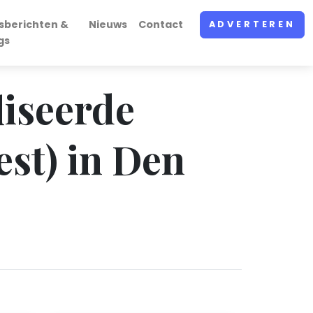
sberichten &
Nieuws
Contact
ADVERTEREN
gs
liseerde
st) in Den