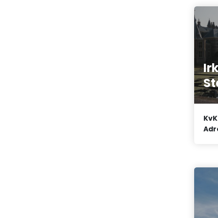
Ir
St
KvK
Adr