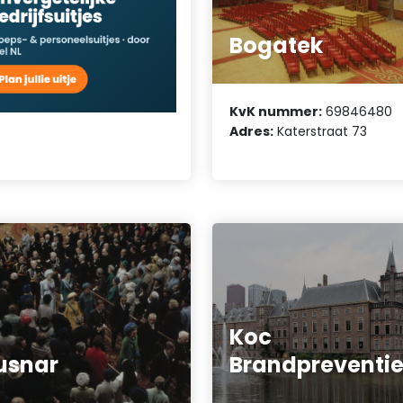
Bogatek
KvK nummer:
69846480
Adres:
Katerstraat 73
Koc
usnar
Brandpreventi