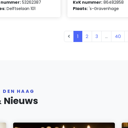
 nummer:
53262387
KvK nummer:
86482858
es:
Delftselaan 101
Plaats:
's-Gravenhage
1
2
3
...
40
R DEN HAAG
& Nieuws