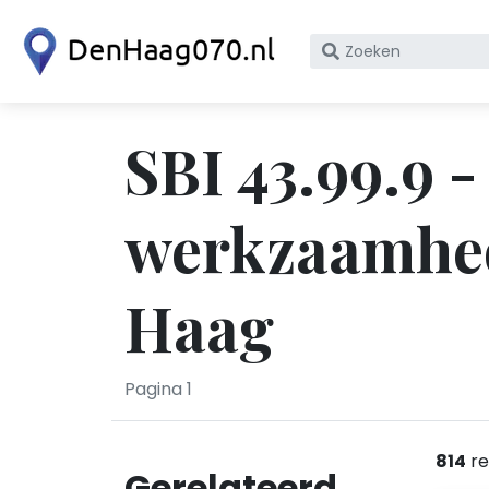
Zoek
op
bedrijfsnaam
of
SBI 43.99.9 -
KvK
nummer
werkzaamhede
Haag
Pagina 1
814
re
Gerelateerd