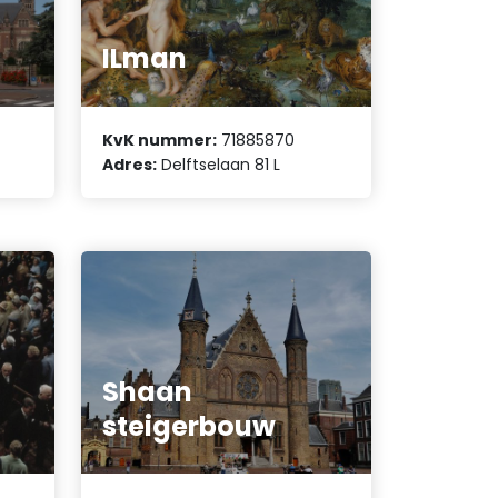
ILman
KvK nummer:
71885870
Adres:
Delftselaan 81 L
Shaan
steigerbouw