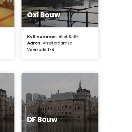
Oxi Bouw
KvK nummer:
85501069
Adres:
Amsterdamse
Veerkade 178
e
DF Bouw