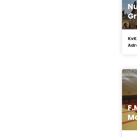
Nu
G
KvK
Adr
F.
Mo