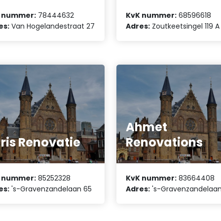
 nummer:
78444632
KvK nummer:
68596618
es:
Van Hogelandestraat 27
Adres:
Zoutkeetsingel 119 A
Ahmet
ris Renovatie
Renovations
 nummer:
85252328
KvK nummer:
83664408
es:
's-Gravenzandelaan 65
Adres:
's-Gravenzandelaan