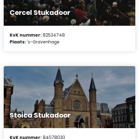
Cercel Stukadoor
KvK nummer:
82534748
Plaats:
's-Gravenhage
Stoica Stukadoor
KvK nummer:
84078030