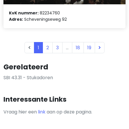
KvK nummer:
82234760
Adres:
Scheveningseweg 92
1
2
3
...
18
19
Gerelateerd
SBI 43.31 - Stukadoren
Interessante Links
Vraag hier een
link
aan op deze pagina.