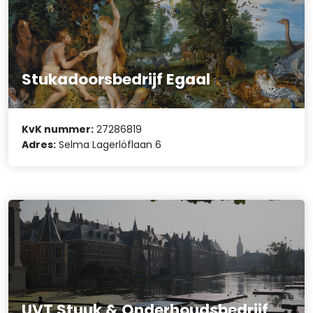
Stukadoorsbedrijf Egaal
KvK nummer:
27286819
Adres:
Selma Lagerlöflaan 6
UVT Stuuk & Onderhoudsbedrijf