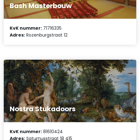
Bash Masterbouw
KvK nummer:
71716335
Adres:
Rozenburgstraat 12
Nostra Stukadoors
KvK nummer:
81610424
Adres:
Saturnusstraat 18 415