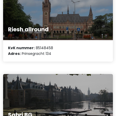
Riesh allround
KvK nummer:
85148458
Adres:
Prinsegracht 134
Sabri BG