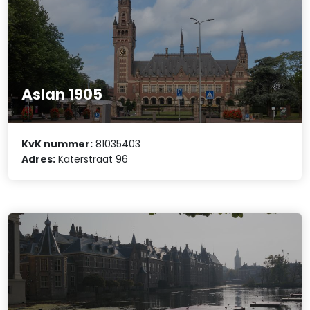
Aslan 1905
KvK nummer:
81035403
Adres:
Katerstraat 96