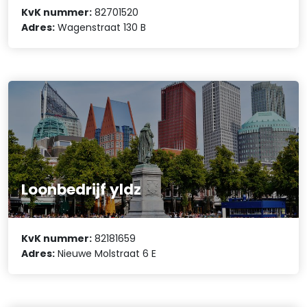
KvK nummer:
82701520
Adres:
Wagenstraat 130 B
Loonbedrijf yldz
KvK nummer:
82181659
Adres:
Nieuwe Molstraat 6 E