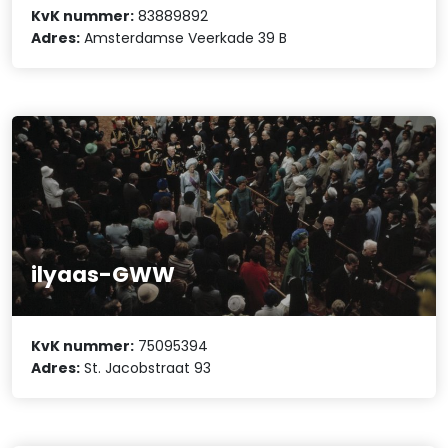
KvK nummer:
83889892
Adres:
Amsterdamse Veerkade 39 B
ilyaas-GWW
KvK nummer:
75095394
Adres:
St. Jacobstraat 93