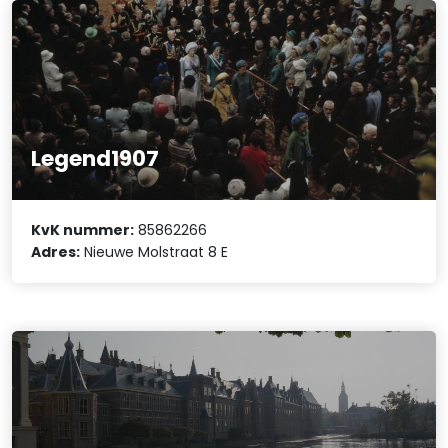
Legend1907
KvK nummer:
85862266
Adres:
Nieuwe Molstraat 8 E