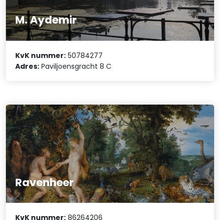
M. Aydemir
KvK nummer:
50784277
Adres:
Paviljoensgracht 8 C
Ravenheer
KvK nummer:
86264206