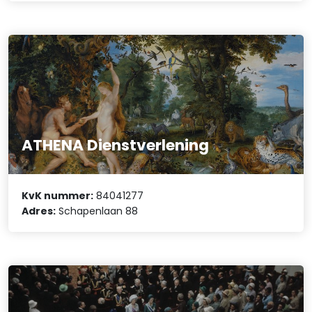
ATHENA Dienstverlening
KvK nummer:
84041277
Adres:
Schapenlaan 88