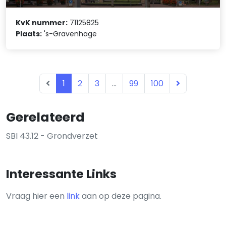
KvK nummer:
71125825
Plaats:
's-Gravenhage
1
2
3
...
99
100
Gerelateerd
SBI 43.12 - Grondverzet
Interessante Links
Vraag hier een
link
aan op deze pagina.