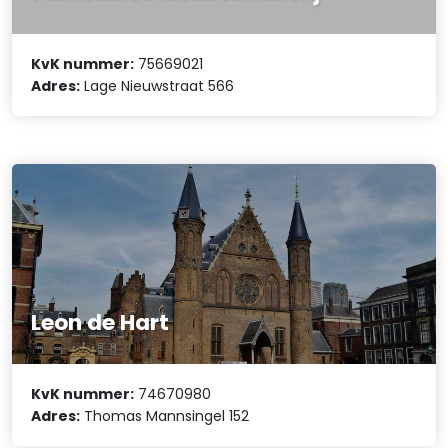
KvK nummer:
75669021
Adres:
Lage Nieuwstraat 566
Leon de Hart
KvK nummer:
74670980
Adres:
Thomas Mannsingel 152