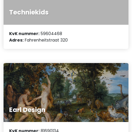
Techniekids
KvK nummer:
59604468
Adres:
Fahrenheitstraat 320
Earl Design
KvK nummer:
81690134