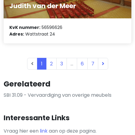
Judith van der Meer
KvK nummer:
56596626
Adres:
Wattstraat 24
1
2
3
...
6
7
Gerelateerd
SBI 31.09 - Vervaardiging van overige meubels
Interessante Links
Vraag hier een
link
aan op deze pagina.