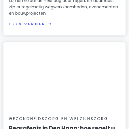
komen elkaar de hele dag door tegen, en daarnaast
zijn er regelmatig wegwerkzaamheden, evenementen
en bouwprojecten.
LEES VERDER
GEZONDHEIDSZORG EN WELZIJNSZORG
Begrafenis in Den Haag: hoe regelt u