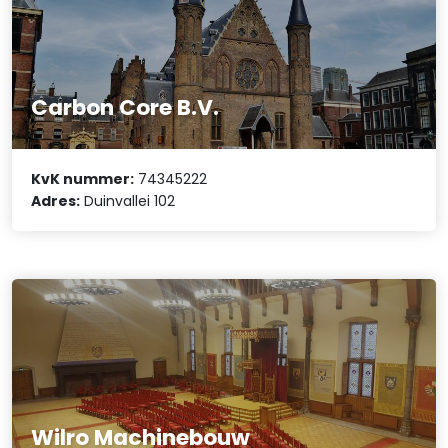
Carbon Core B.V.
KvK nummer:
74345222
Adres:
Duinvallei 102
Wilro Machinebouw