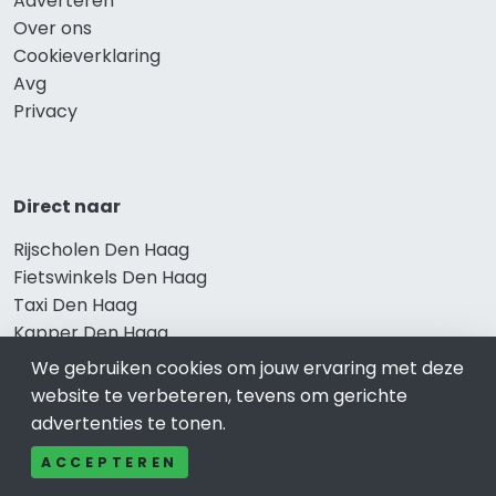
Adverteren
Over ons
Cookieverklaring
Avg
Privacy
Direct naar
Rijscholen Den Haag
Fietswinkels Den Haag
Taxi Den Haag
Kapper Den Haag
Gezondheid Den Haag
We gebruiken cookies om jouw ervaring met deze
Afvallen Den Haag
website te verbeteren, tevens om gerichte
Gezond eten Den Haag
advertenties te tonen.
ACCEPTEREN