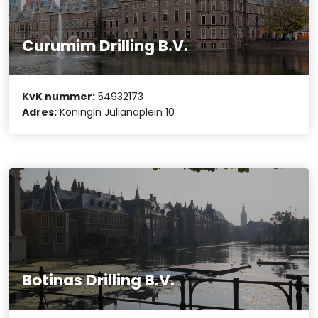
Curumim Drilling B.V.
KvK nummer:
54932173
Adres:
Koningin Julianaplein 10
Botinas Drilling B.V.