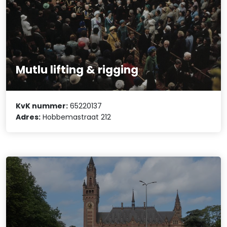
Mutlu lifting & rigging
KvK nummer:
65220137
Adres:
Hobbemastraat 212