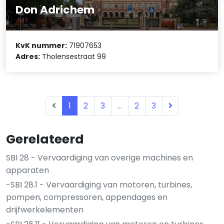
Don Adrichem
KvK nummer:
71907653
Adres:
Tholensestraat 99
1
2
3
...
2
3
Gerelateerd
SBI 28 - Vervaardiging van overige machines en
apparaten
-SBI 28.1 - Vervaardiging van motoren, turbines,
pompen, compressoren, appendages en
drijfwerkelementen