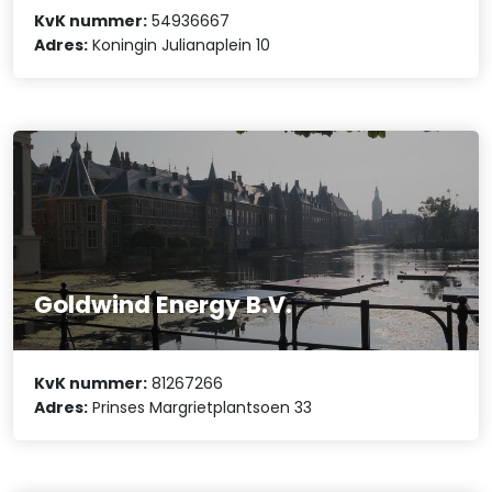
KvK nummer:
54936667
Adres:
Koningin Julianaplein 10
Goldwind Energy B.V.
KvK nummer:
81267266
Adres:
Prinses Margrietplantsoen 33