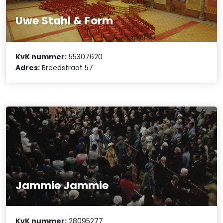
Uwe Stahl & Form
KvK nummer:
55307620
Adres:
Breedstraat 57
Jammie Jammie
KvK nummer:
28095277