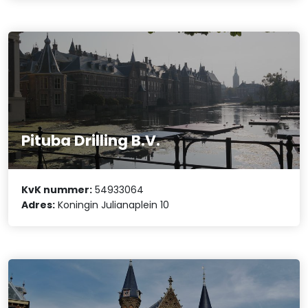
Pituba Drilling B.V.
KvK nummer:
54933064
Adres:
Koningin Julianaplein 10