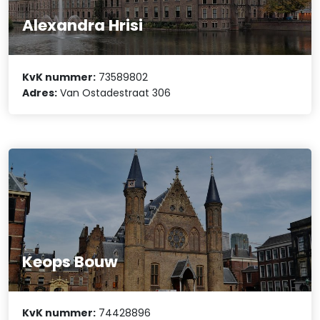
Alexandra Hrisi
KvK nummer:
73589802
Adres:
Van Ostadestraat 306
Keops Bouw
KvK nummer:
74428896