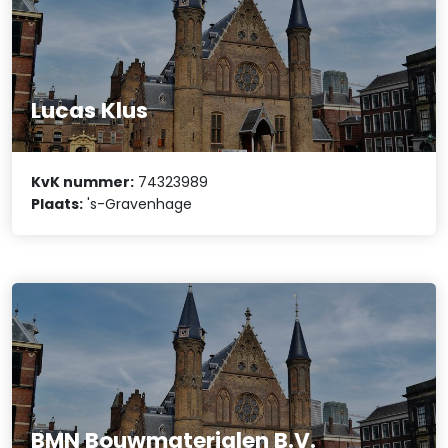
Lucas Klus
KvK nummer:
74323989
Plaats:
's-Gravenhage
BMN Bouwmaterialen B.V.