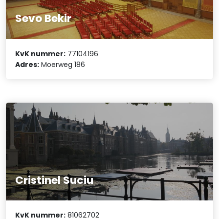
Sevo Bekir
KvK nummer:
77104196
Adres:
Moerweg 186
Cristinel Suciu
KvK nummer:
81062702