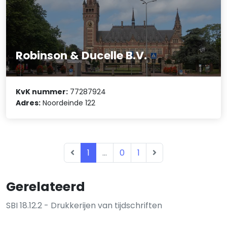
Robinson & Ducelle B.V.
KvK nummer:
77287924
Adres:
Noordeinde 122
1
...
0
1
Gerelateerd
SBI 18.12.2 - Drukkerijen van tijdschriften