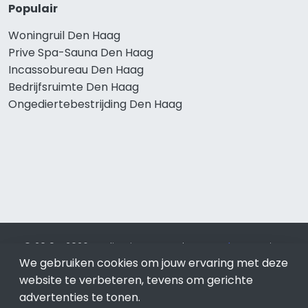
Populair
Woningruil Den Haag
Prive Spa-Sauna Den Haag
Incassobureau Den Haag
Bedrijfsruimte Den Haag
Ongediertebestrijding Den Haag
© 2019 - 2026 Realisatie en SEO door
SEO-bureau
Lion
We gebruiken cookies om jouw ervaring met deze
Internet. Betaal alleen voor bewezen resultaten?
SEO
optimalisatie No Cure No Pay
.
Den Haag
is onderdeel van
website te verbeteren, tevens om gerichte
Lion Internet.
advertenties te tonen.