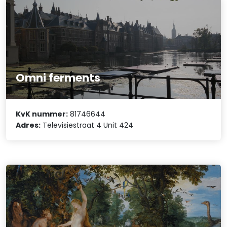
Omni ferments
KvK nummer:
81746644
Adres:
Televisiestraat 4 Unit 424