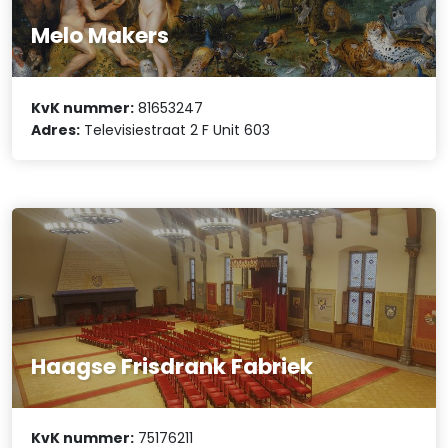
Melo Makers
KvK nummer:
81653247
Adres:
Televisiestraat 2 F Unit 603
Haagse Frisdrank Fabriek
KvK nummer:
75176211