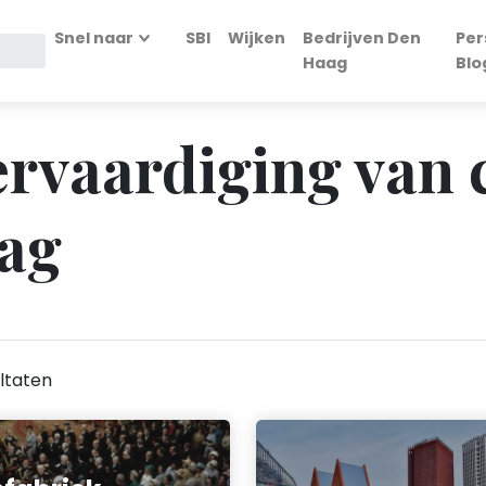
Snel naar
SBI
Wijken
Bedrijven Den
Per
Haag
Blo
Vervaardiging van
aag
ltaten