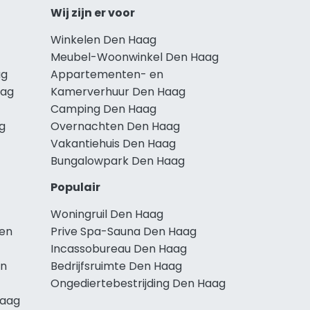
Wij zijn er voor
Winkelen Den Haag
Meubel-Woonwinkel Den Haag
ag
Appartementen- en
aag
Kamerverhuur Den Haag
Camping Den Haag
g
Overnachten Den Haag
Vakantiehuis Den Haag
Bungalowpark Den Haag
Populair
Woningruil Den Haag
Den
Prive Spa-Sauna Den Haag
Incassobureau Den Haag
en
Bedrijfsruimte Den Haag
Ongediertebestrijding Den Haag
Haag