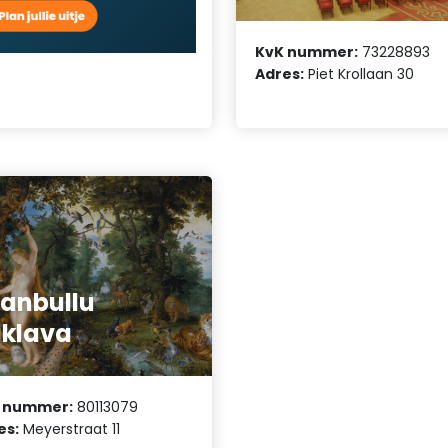
KvK nummer:
73228893
Adres:
Piet Krollaan 30
tanbullu
klava
 nummer:
80113079
es:
Meyerstraat 11