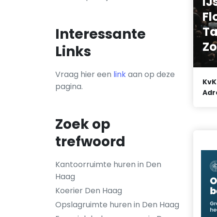
IJ
Fl
Ta
Interessante
Zo
Links
Vraag hier een
link
aan op deze
KvK
pagina.
Adr
Zoek op
trefwoord
Kantoorruimte huren in Den
Haag
Koerier Den Haag
Opslagruimte huren in Den Haag