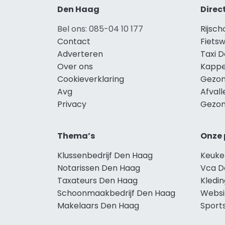
Den Haag
Direc
Bel ons: 085-04 10 177
Rijsc
Contact
Fiets
Adverteren
Taxi 
Over ons
Kappe
Cookieverklaring
Gezon
Avg
Afval
Privacy
Gezon
Thema’s
Onze 
Klussenbedrijf Den Haag
Keuke
Notarissen Den Haag
Vca D
Taxateurs Den Haag
Kledi
Schoonmaakbedrijf Den Haag
Websi
Makelaars Den Haag
Sport