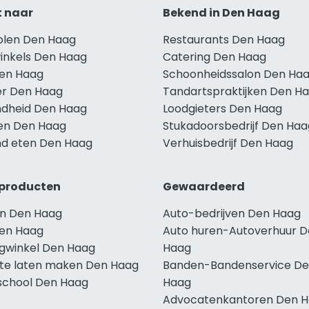
t naar
Bekend in Den Haag
holen Den Haag
Restaurants Den Haag
winkels Den Haag
Catering Den Haag
Den Haag
Schoonheidssalon Den Ha
r Den Haag
Tandartspraktijken Den H
dheid Den Haag
Loodgieters Den Haag
len Den Haag
Stukadoorsbedrijf Den Haa
d eten Den Haag
Verhuisbedrijf Den Haag
producten
Gewaardeerd
n Den Haag
Auto-bedrijven Den Haag
en Haag
Auto huren-Autoverhuur 
ngwinkel Den Haag
Haag
te laten maken Den Haag
Banden-Bandenservice D
school Den Haag
Haag
Advocatenkantoren Den 