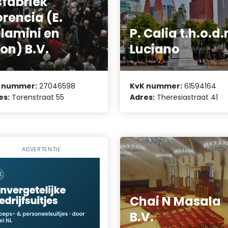
sfabriek
orencia (E.
lamini en
P. Calia t.h.o.d.
on) B.V.
Luciano
 nummer:
27046598
KvK nummer:
61594164
es:
Torenstraat 55
Adres:
Theresiastraat 41
ADVERTENTIE
Chai N Masala
B.V.