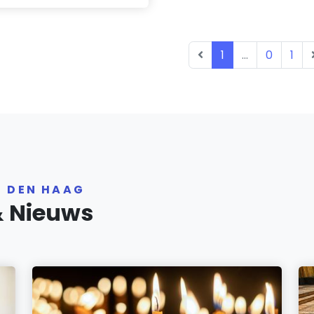
1
...
0
1
R DEN HAAG
& Nieuws