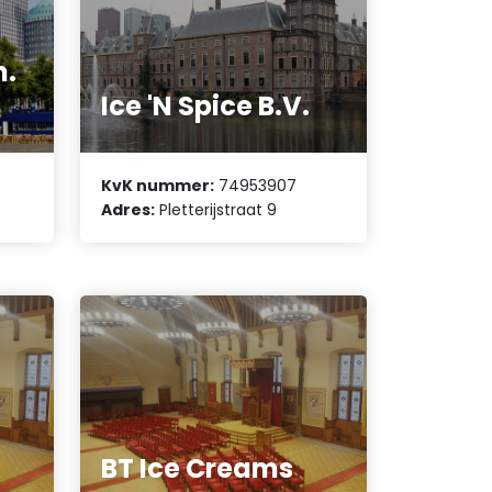
n.
Ice 'N Spice B.V.
KvK nummer:
74953907
Adres:
Pletterijstraat 9
BT Ice Creams