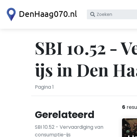
Zoek
op
bedrijfsnaam
of
SBI 10.52 - 
KvK
nummer
ijs in Den H
Pagina 1
6
resu
Gerelateerd
SBI 10.52 - Vervaardiging van
consumptie-ijs