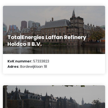
TotalEnergies Laffan Refinery
Holdco II B.V.
KvK nummer:
57333823
Adres:
Bordewijklaan 18