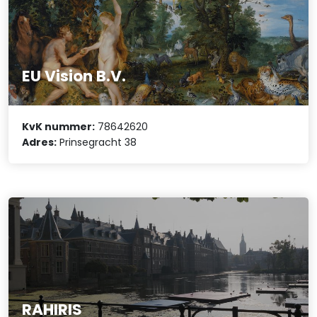
EU Vision B.V.
KvK nummer:
78642620
Adres:
Prinsegracht 38
RAHIRIS