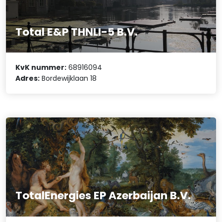
Total E&P THNLI-5 B.V.
KvK nummer:
68916094
Adres:
Bordewijklaan 18
TotalEnergies EP Azerbaijan B.V.