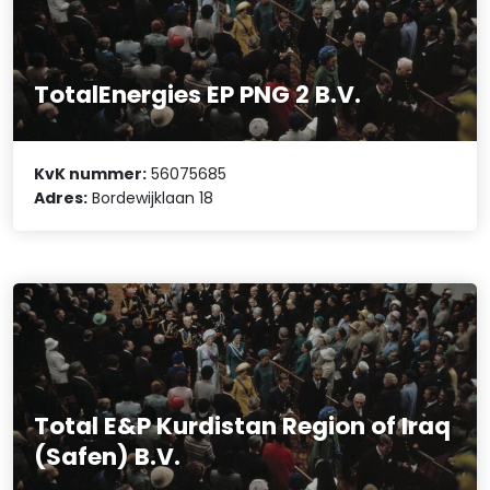
TotalEnergies EP PNG 2 B.V.
KvK nummer:
56075685
Adres:
Bordewijklaan 18
Total E&P Kurdistan Region of Iraq
(Safen) B.V.