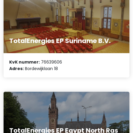
TotalEnergies EP Suriname B.V.
KvK nummer:
76639606
Adres:
Bordewijklaan 18
TotalEnergies EP Egypt North Ras