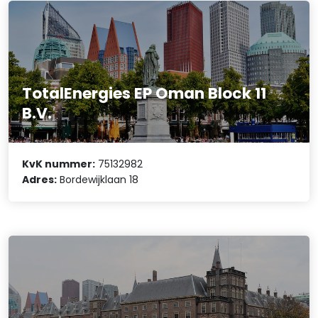
TotalEnergies EP Oman Block 11
B.V.
KvK nummer:
75132982
Adres:
Bordewijklaan 18