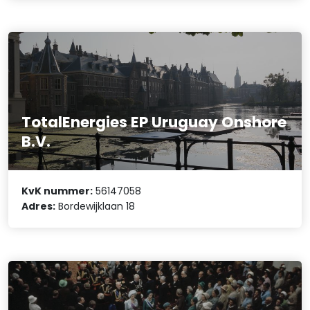
TotalEnergies EP Uruguay Onshore
B.V.
KvK nummer:
56147058
Adres:
Bordewijklaan 18