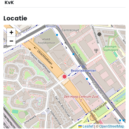
KvK
Locatie
+
−
Leaflet
|
©
OpenStreetMap