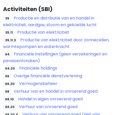
Activiteiten (SBI)
Productie en distributie van en handel in
35
elektriciteit, aardgas, stoom en gekoelde lucht
Productie van elektriciteit
35.11
Productie van elektriciteit door zonnecellen,
35.11.3
warmtepompen en waterkracht
Financiële instellingen (geen verzekeringen en
64
pensioenfondsen)
Financiële holdings
64.20
Overige financiële dienstverlening
66
Vermogensbeheer
66.30
Verhuur van en handel in onroerend goed
68
Handel in eigen onroerend goed
68.10
Verhuur van onroerend goed
68.20
Verhuur van onroerend goed (niet van
68.20.4