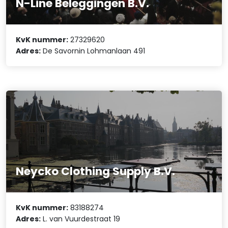
N-Line Beleggingen B.V.
KvK nummer:
27329620
Adres:
De Savornin Lohmanlaan 491
Neycko Clothing Supply B.V.
KvK nummer:
83188274
Adres:
L. van Vuurdestraat 19