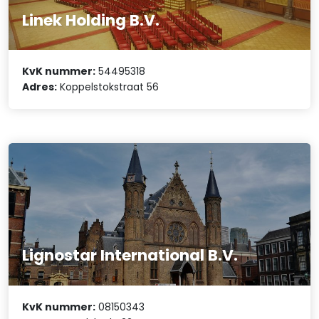
Linek Holding B.V.
KvK nummer:
54495318
Adres:
Koppelstokstraat 56
Lignostar International B.V.
KvK nummer:
08150343