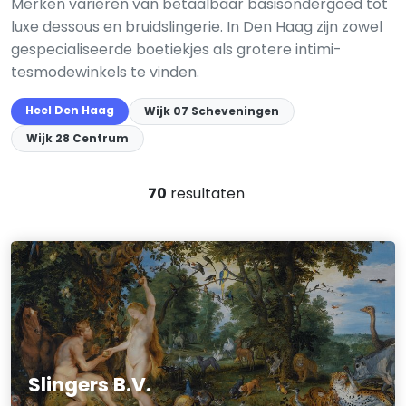
Merken variëren van betaalbaar basisondergoed tot
luxe dessous en bruidslinge­rie. In Den Haag zijn zowel
gespecialiseerde boetiekjes als grotere intimi­
tesmodewinkels te vinden.
Heel Den Haag
Wijk 07 Scheveningen
Wijk 28 Centrum
70
resultaten
Slingers B.V.