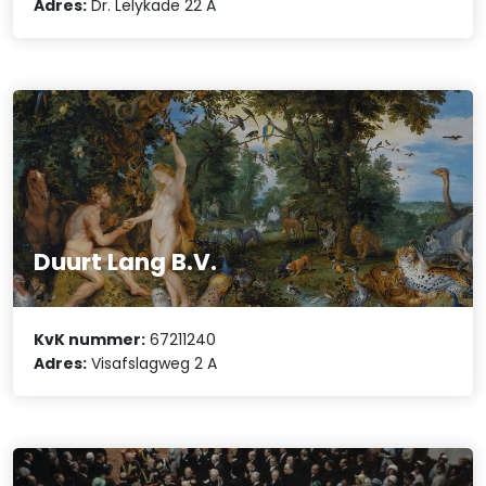
Adres:
Dr. Lelykade 22 A
Duurt Lang B.V.
KvK nummer:
67211240
Adres:
Visafslagweg 2 A