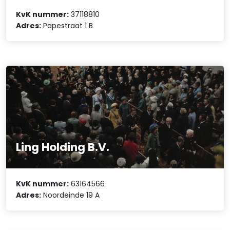
KvK nummer:
37118810
Adres:
Papestraat 1 B
Ling Holding B.V.
KvK nummer:
63164566
Adres:
Noordeinde 19 A