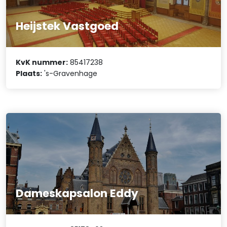
Heijstek Vastgoed
KvK nummer:
85417238
Plaats:
's-Gravenhage
Dameskapsalon Eddy