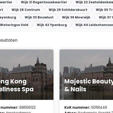
wartier
Wijk 21 Regentessekwartier
Wijk 22 Zeeheldenkwa
rt
Wijk 28 Centrum
Wijk 29 Schildersbuurt
Wijk 30 T
Leyenburg
Wijk 33 Bouwlust
Wijk 36 Moerwijk
Wijk 37
 Wateringse Veld
Wijk 42 Ypenburg
Wijk 44 Leidschenvee
esultaten
ong Kong
Majestic Beaut
llness Spa
& Nails
 nummer:
68656122
KvK nummer:
50191446