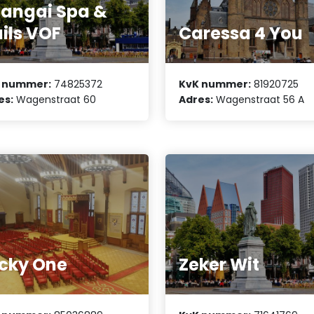
angai Spa &
ils VOF
Caressa 4 You
 nummer:
74825372
KvK nummer:
81920725
es:
Wagenstraat 60
Adres:
Wagenstraat 56 A
cky One
Zeker Wit