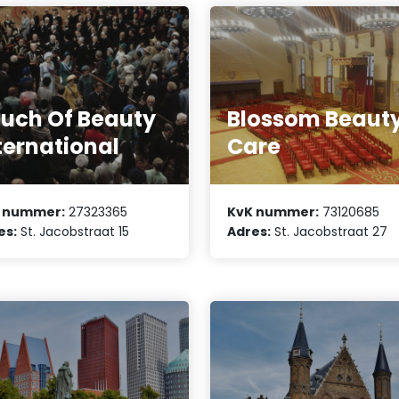
uch Of Beauty
Blossom Beaut
ternational
Care
 nummer:
27323365
KvK nummer:
73120685
es:
St. Jacobstraat 15
Adres:
St. Jacobstraat 27