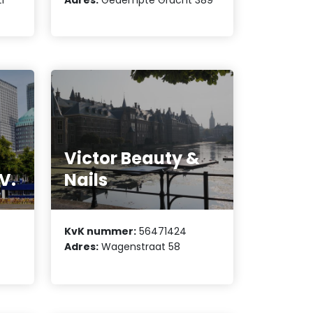
1
Adres:
Gedempte Gracht 389
Victor Beauty &
V.
Nails
KvK nummer:
56471424
Adres:
Wagenstraat 58