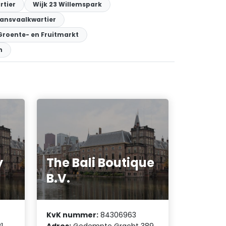
rtier
Wijk 23 Willemspark
ransvaalkwartier
 Groente- en Fruitmarkt
n
y
The Bali Boutique
B.V.
KvK nummer:
84306963