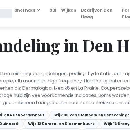
Snel naar
SBI
Wijken
Bedrijven Den
Per
Haag
Blo
andeling in Den 
n reinigingsbehandelingen, peeling, hydratatie, anti-ag
rapie, ultrasound en high frequency. Huidtherapeuten e
rken als Dermalogica, Medik8 en La Prairie. Couperoseb
droge huid zijn veelvoorkomende indicaties. Soms word
 gecombineerd aangeboden door schoonheidssalons en i
ijk 04 Benoordenhout
Wijk 06 Van Stolkpark en Schevenings
1 Duinoord
Wijk 12 Bomen- en Bloemenbuurt
Wijk 16 Kraa