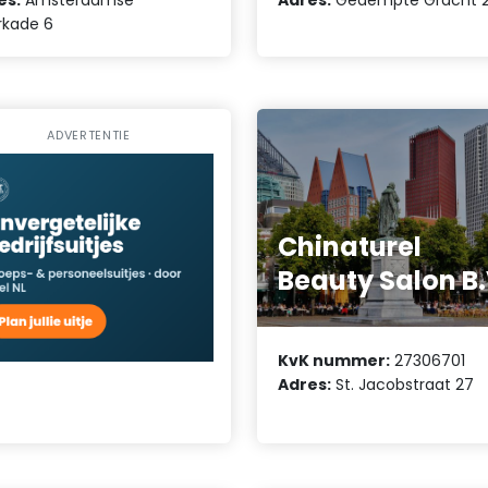
es:
Amsterdamse
Adres:
Gedempte Gracht 2
rkade 6
ADVERTENTIE
Chinaturel
Beauty Salon B.
KvK nummer:
27306701
Adres:
St. Jacobstraat 27