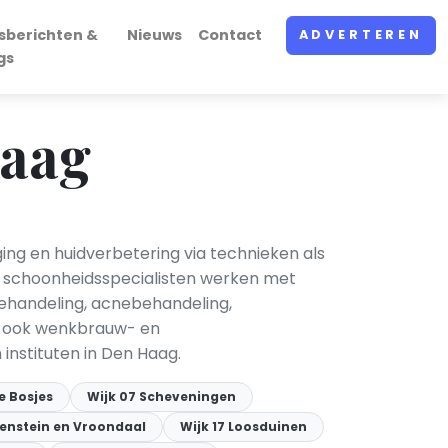
sberichten &
Nieuws
Contact
ADVERTEREN
gs
Haag
ing en huidverbetering via technieken als
n schoonheidsspecialisten werken met
ehandeling, acnebehandeling,
en ook wenkbrauw- en
nstituten in Den Haag.
e Bosjes
Wijk 07 Scheveningen
yenstein en Vroondaal
Wijk 17 Loosduinen