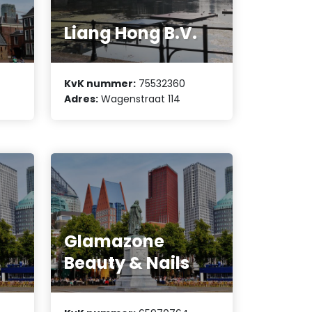
Liang Hong B.V.
KvK nummer:
75532360
Adres:
Wagenstraat 114
Glamazone
Beauty & Nails