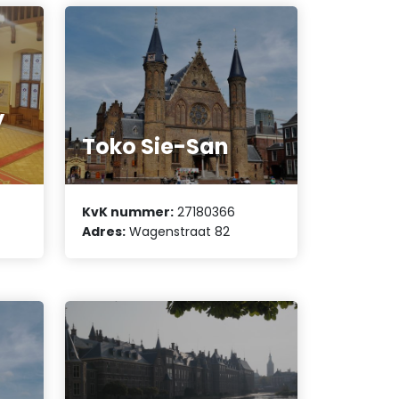
y
Toko Sie-San
KvK nummer:
27180366
Adres:
Wagenstraat 82