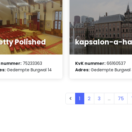
etty Polished
kapsalon-a-h
 nummer:
75233363
KvK nummer:
66160537
es:
Gedempte Burgwal 14
Adres:
Gedempte Burgwal 
1
2
3
...
75