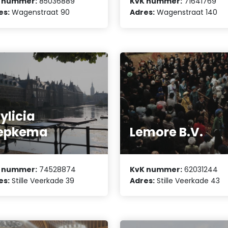
 nummer:
85036889
KvK nummer:
71641769
es:
Wagenstraat 90
Adres:
Wagenstraat 140
ylicia
jepkema
Lemore B.V.
 nummer:
74528874
KvK nummer:
62031244
es:
Stille Veerkade 39
Adres:
Stille Veerkade 43