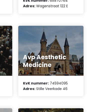
KvK nummer:
65970764
Adres:
Wagenstraat 122 E
Avp Aesthetic
Medicine
KvK nummer:
74594095
Adres:
Stille Veerkade 46