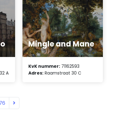
ao
Mingle and Mane
KvK nummer:
71162593
32 A
Adres:
Raamstraat 30 C
76