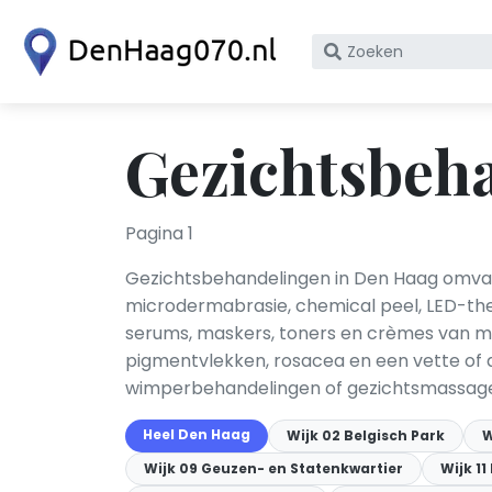
Zoek
op
bedrijfsnaam
of
Gezichtsbeh
KvK
nummer
Pagina 1
Gezichtsbehandelingen in Den Haag omvatte
microdermabrasie, chemical peel, LED-the
serums, maskers, toners en crèmes van me
pigmentvlekken, rosacea en een vette of 
wimperbehandelingen of gezichtsmassage
Heel Den Haag
Wijk 02 Belgisch Park
W
Wijk 09 Geuzen- en Statenkwartier
Wijk 1