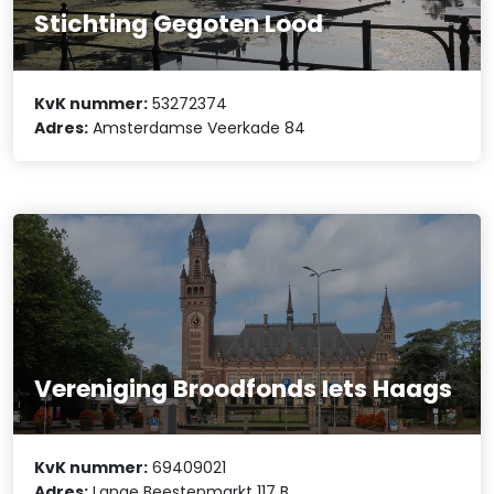
Stichting Gegoten Lood
KvK nummer:
53272374
Adres:
Amsterdamse Veerkade 84
Vereniging Broodfonds Iets Haags
KvK nummer:
69409021
Adres:
Lange Beestenmarkt 117 B