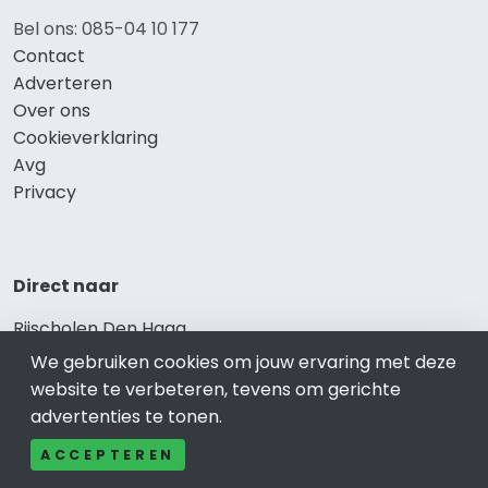
Bel ons: 085-04 10 177
Contact
Adverteren
Over ons
Cookieverklaring
Avg
Privacy
Direct naar
Rijscholen Den Haag
Fietswinkels Den Haag
We gebruiken cookies om jouw ervaring met deze
Taxi Den Haag
website te verbeteren, tevens om gerichte
Kapper Den Haag
advertenties te tonen.
Gezondheid Den Haag
ACCEPTEREN
Afvallen Den Haag