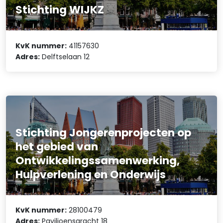
Stichting WIJKZ
KvK nummer:
41157630
Adres:
Delftselaan 12
Stichting Jongerenprojecten op
het gebied van
Ontwikkelingssamenwerking,
Hulpverlening en Onderwijs
KvK nummer:
28100479
Adres:
Paviljoensgracht 18