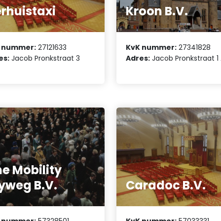
rhuistaxi
Kroon B.V.
 nummer:
27121633
KvK nummer:
27341828
es:
Jacob Pronkstraat 3
Adres:
Jacob Pronkstraat 1
e Mobility
yweg B.V.
Caradoc B.V.
 nummer:
57328501
KvK nummer:
57033331