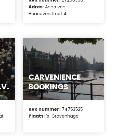
Adres:
Anna van
Hannoverstraat 4
CARVENIENCE
V.
BOOKINGS
KvK nummer:
74753525
at
Plaats:
's-Gravenhage