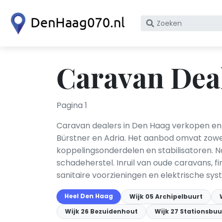
Zoek
op
bedrijfsnaam
of
Caravan Dea
KvK
nummer
Pagina 1
Caravan dealers in Den Haag verkopen en
Bürstner en Adria. Het aanbod omvat zowel n
koppelingsonderdelen en stabilisatoren. N
schadeherstel. Inruil van oude caravans, f
sanitaire voorzieningen en elektrische sy
Heel Den Haag
Wijk 05 Archipelbuurt
Wijk 26 Bezuidenhout
Wijk 27 Stationsbuu