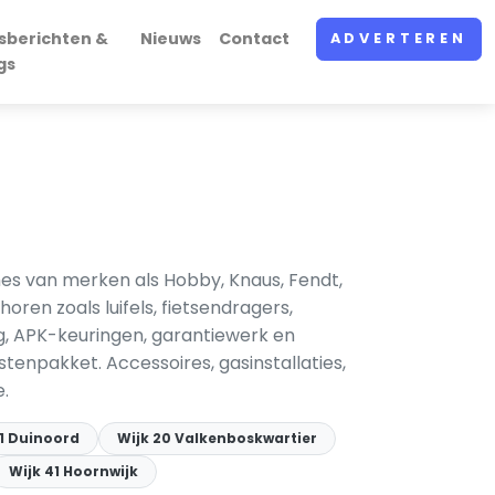
sberichten &
Nieuws
Contact
ADVERTEREN
gs
s van merken als Hobby, Knaus, Fendt,
oren zoals luifels, fietsendragers,
g, APK-keuringen, garantiewerk en
tenpakket. Accessoires, gasinstallaties,
.
11 Duinoord
Wijk 20 Valkenboskwartier
Wijk 41 Hoornwijk