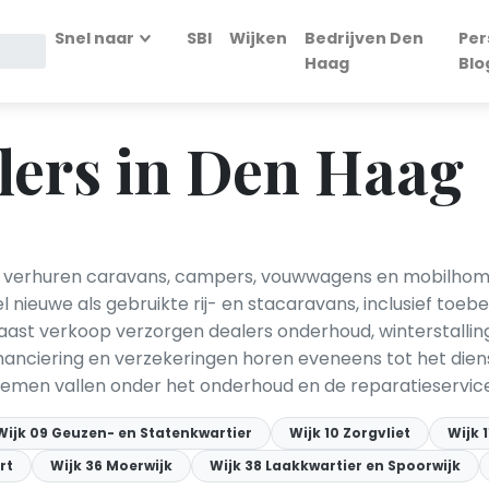
Snel naar
SBI
Wijken
Bedrijven Den
Per
Haag
Blo
lers in Den Haag
 verhuren caravans, campers, vouwwagens en mobilhome
ieuwe als gebruikte rij- en stacaravans, inclusief toebeh
aast verkoop verzorgen dealers onderhoud, winterstallin
inanciering en verzekeringen horen eveneens tot het diens
stemen vallen onder het onderhoud en de reparatieservice
Wijk 09 Geuzen- en Statenkwartier
Wijk 10 Zorgvliet
Wijk 
rt
Wijk 36 Moerwijk
Wijk 38 Laakkwartier en Spoorwijk