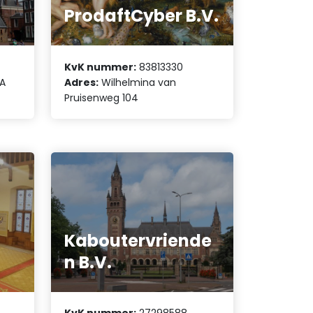
ProdaftCyber B.V.
KvK nummer:
83813330
 A
Adres:
Wilhelmina van
Pruisenweg 104
Kaboutervriende
n B.V.
KvK nummer:
27298588