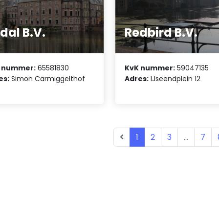
dal B.V.
Redbird B.V.
 nummer:
65581830
KvK nummer:
59047135
es:
Simon Carmiggelthof
Adres:
IJseendplein 12
1
2
3
...
7