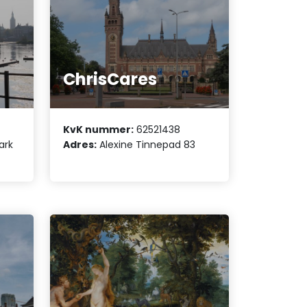
ChrisCares
KvK nummer:
62521438
ark
Adres:
Alexine Tinnepad 83