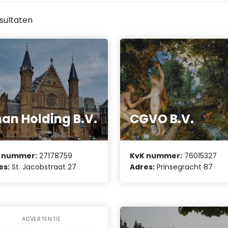
sultaten
an Holding B.V.
CGVO B.V.
 nummer:
27178759
KvK nummer:
76015327
es:
St. Jacobstraat 27
Adres:
Prinsegracht 87
ADVERTENTIE