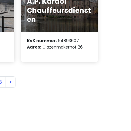
A.P. Kardol
Chauffeursdienst
en
KvK nummer:
54893607
Adres:
Glazenmakerhof 26
8