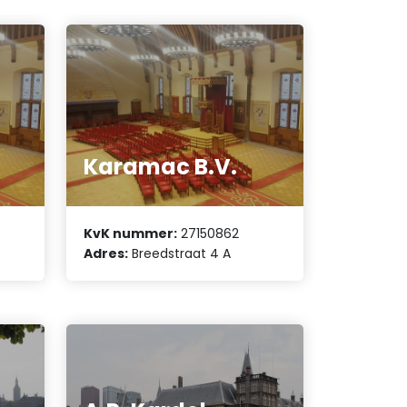
Karamac B.V.
KvK nummer:
27150862
Adres:
Breedstraat 4 A