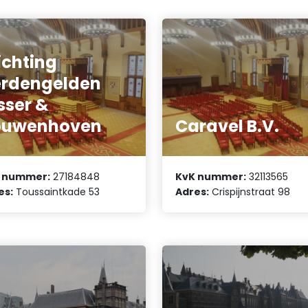
ichting
rdengelden
sser &
ouwenhoven
Caravel B.V.
 nummer:
27184848
KvK nummer:
32113565
es:
Toussaintkade 53
Adres:
Crispijnstraat 98